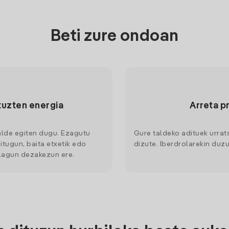
Beti zure ondoan
tuzten energia
Arreta p
alde egiten dugu. Ezagutu
Gure taldeko adituek urrat
itugun, baita etxetik edo
dizute. Iberdrolarekin duzu
 lagun dezakezun ere.