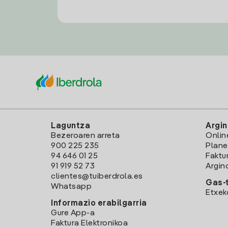
Laguntza
Argin
Bezeroaren arreta
Onlin
900 225 235
Plane
94 646 01 25
Faktu
91 919 52 73
Argin
clientes@tuiberdrola.es
Gas-t
Whatsapp
Etxek
Informazio erabilgarria
Gure App-a
Faktura Elektronikoa