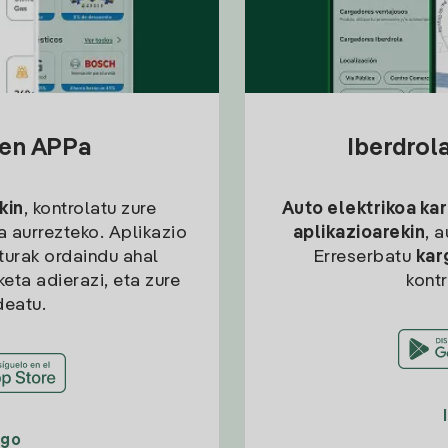
sen APPa
Iberdrol
kin
, kontrolatu zure
Auto elektrikoa ka
ia aurrezteko. Aplikazio
aplikazioarekin
, 
kturak ordaindu ahal
Erreserbatu
kar
eta adierazi, eta zure
kont
deatu.
ago