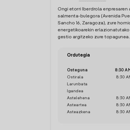
Ongi etorri Iberdrola enpresaren 
salmenta-bulegora (Avenida Pue
Sancho 16, Zaragoza), zure horni
energetikoarekin erlazionatutak
gestio argitzeko zure topagunea.
Ordutegia
Osteguna
8:30 A
Ostirala
8:30 A
Larunbata
Igandea
Astelehena
8:30 A
Asteartea
8:30 A
Asteazkena
8:30 A