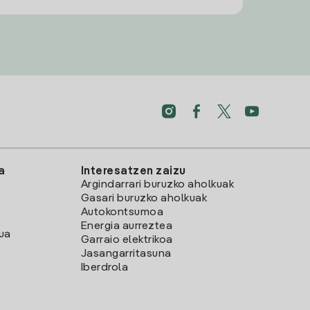
a
Interesatzen zaizu
Argindarrari buruzko aholkuak
Gasari buruzko aholkuak
Autokontsumoa
Energia aurreztea
lua
Garraio elektrikoa
Jasangarritasuna
Iberdrola