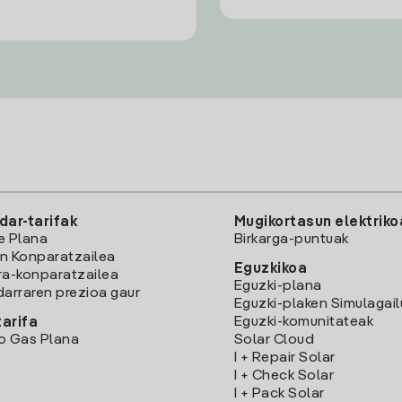
dar-tarifak
Mugikortasun elektriko
e Plana
Birkarga-puntuak
n Konparatzailea
Eguzkikoa
ra-konparatzailea
Eguzki-plana
darraren prezioa gaur
Eguzki-plaken Simulagai
Eguzki-komunitateak
arifa
o Gas Plana
Solar Cloud
I + Repair Solar
I + Check Solar
I + Pack Solar