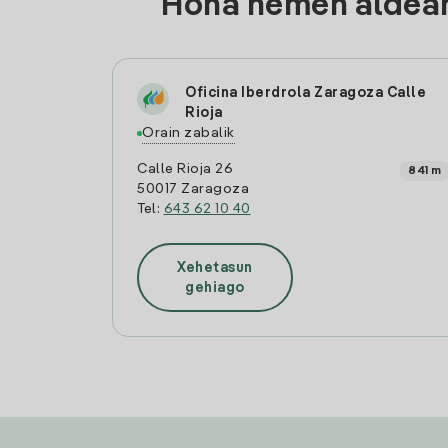
Hona hemen aldean
Oficina Iberdrola Zaragoza Calle
Rioja
Orain zabalik
Calle Rioja 26
841 m
50017 Zaragoza
Tel:
643 62 10 40
Xehetasun
gehiago