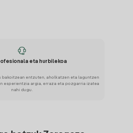
rofesionala eta hurbilekoa
s bakoitzean entzuten, aholkatzen eta laguntzen
n esperientzia argia, erraza eta pozgarria izatea
nahi dugu.