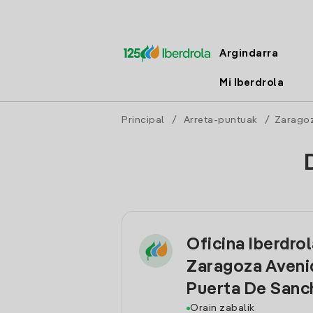
Argindarra
Mi Iberdrola
Principal
/
Arreta-puntuak
/
Zarago
Oficina Iberdro
Zaragoza Aveni
Puerta De Sanc
Orain zabalik