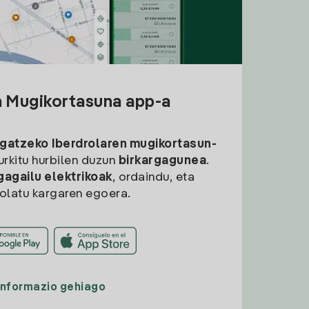
a Mugikortasuna app-a
rgatzeko
Iberdrolaren mugikortasun-
aurkitu hurbilen duzun
birkargagunea
.
gagailu elektrikoak
, ordaindu, eta
rolatu kargaren egoera.
Informazio gehiago