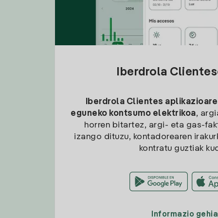
Iberdrola Cliente
Iberdrola Clientes aplikazioare
eguneko kontsumo elektrikoa
, arg
horren bitartez, argi- eta gas-fa
izango dituzu, kontadorearen irakurk
kontratu guztiak ku
Informazio gehi