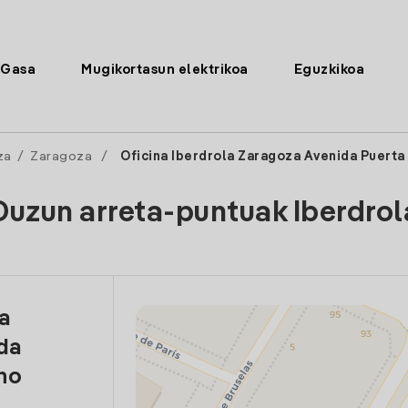
Gasa
Mugikortasun elektrikoa
Eguzkikoa
za
/
Zaragoza
/
Oficina Iberdrola Zaragoza Avenida Puerta
Duzun arreta-puntuak Iberdrol
la
da
ho