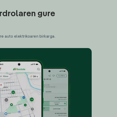
rdrolaren gure
re auto elektrikoaren birkarga.