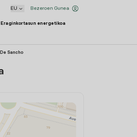
EU
Bezeroen Gunea
Eraginkortasun energetikoa
 De Sancho
a