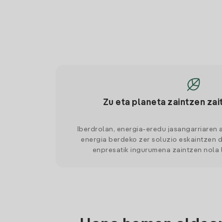
Zu eta planeta zaintzen zai
Iberdrolan, energia-eredu jasangarriaren 
energia berdeko zer soluzio eskaintzen d
enpresatik ingurumena zaintzen nola