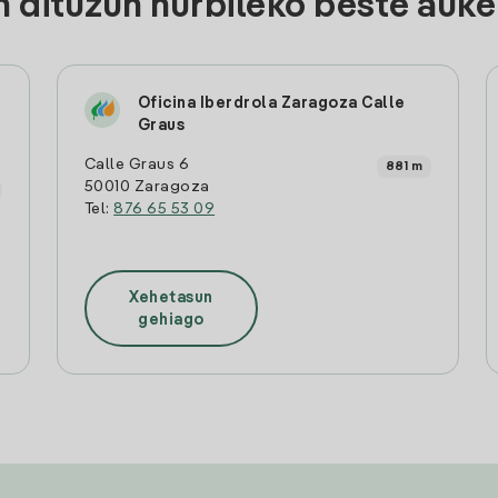
 dituzun hurbileko beste auke
Oficina Iberdrola Zaragoza Calle
Graus
Calle Graus 6
881 m
50010 Zaragoza
Tel:
876 65 53 09
Xehetasun
gehiago