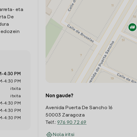
arreta- eta
rta De
dura
o edozein
M
-
4:30 PM
M
-
4:30 PM
itxita
Non gaude?
itxita
M
-
4:30 PM
Avenida Puerta De Sancho 16
M
-
4:30 PM
50003 Zaragoza
M
-
4:30 PM
Telf.:
976 90 72 69
Nola iritsi