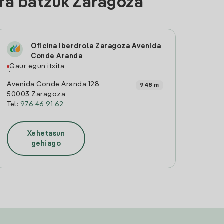
ra batzuk Zaragoza
Oficina Iberdrola Zaragoza Avenida
Conde Aranda
Gaur egun itxita
Avenida Conde Aranda 128
948 m
50003 Zaragoza
Tel:
976 46 91 62
Xehetasun
gehiago