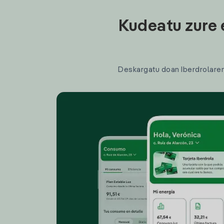
Kudeatu zure 
Deskargatu doan Iberdrolaren a