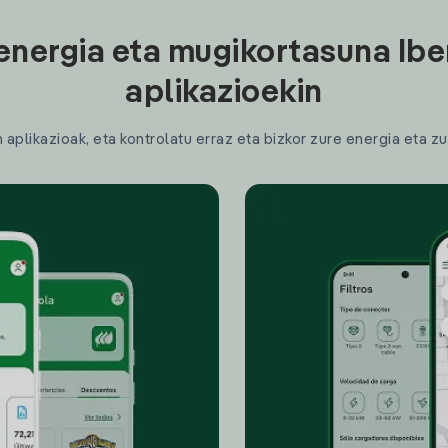
energia eta mugikortasuna Ibe
aplikazioekin
plikazioak, eta kontrolatu erraz eta bizkor zure energia eta zu