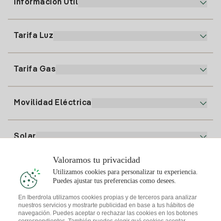
Información Útil
Atención al cliente
900 225 235
Tarifa Luz
Nuestra App
94 646 01 25
Factura Electrónica
91 919 52 73
Tarifa Gas
Plan Online
Alta Luz
clientes@tuiberdrola.es
Comparador de Planes
Alta Gas
Movilidad Eléctrica
Whatsapp
Plan Gas Hogar
Comparador de Facturas
Precio de la luz hoy
Solar
Puntos de Recarga
Valoramos tu privacidad
Te interesa
Utilizamos cookies para personalizar tu experiencia.
Plan Solar
Puedes ajustar tus preferencias como desees.
Simulador Placas Solares
En Iberdrola utilizamos cookies propias y de terceros para analizar
nuestros servicios y mostrarte publicidad en base a tus hábitos de
Consejos Luz
Descarga la App Iberdrola Clientes
navegación. Puedes aceptar o rechazar las cookies en los botones
Comunidades Solares