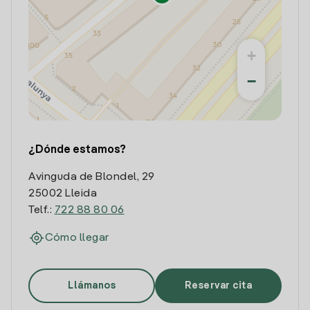
+
−
¿Dónde estamos?
Avinguda de Blondel, 29
25002 Lleida
Telf.:
722 88 80 06
Cómo llegar
Llámanos
Reservar cita