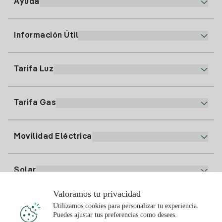
Ayuda
Información Útil
Atención al cliente
900 225 235
Tarifa Luz
Nuestra App
94 646 01 25
Factura Electrónica
91 919 52 73
Tarifa Gas
Plan Online
Alta Luz
clientes@tuiberdrola.es
Comparador de Planes
Alta Gas
Movilidad Eléctrica
Whatsapp
Plan Gas Hogar
Comparador de Facturas
Precio de la luz hoy
Solar
Puntos de Recarga
Valoramos tu privacidad
Te interesa
Utilizamos cookies para personalizar tu experiencia.
Plan Solar
Puedes ajustar tus preferencias como desees.