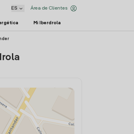
ES
Área de Clientes
ergética
Mi Iberdrola
ander
drola