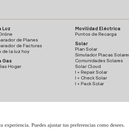
a Luz
Movilidad Eléctrica
Online
Puntos de Recarga
arador de Planes
Solar
rador de Facturas
Plan Solar
o de la luz hoy
Simulador Placas Solare
Comunidades Solares
a Gas
Gas Hogar
Solar Cloud
I + Repair Solar
I + Check Solar
I + Pack Solar
Descarga la App Iberdrola Clientes
tu experiencia. Puedes ajustar tus preferencias como desees.