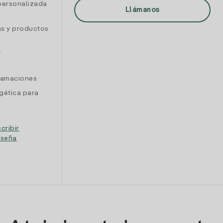
personalizada
Llámanos
as y productos
y
clamaciones
gética para
cribir
eseña