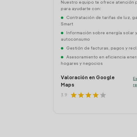
Nuestro equipo te ofrece atención 
para ayudarte con:
Contratación de tarifas de luz, g
Smart
Información sobre energía solar 
autoconsumo
Gestión de facturas, pagos y re
Asesoramiento en eficiencia ener
hogares y negocios
Valoración en Google
Es
Maps
r
star
star
star
star
star
3.9