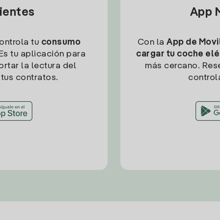
lientes
App M
controla tu
consumo
Con la
App de Movil
Es tu aplicación para
cargar tu coche elé
rtar la lectura del
más cercano. Res
tus contratos.
control