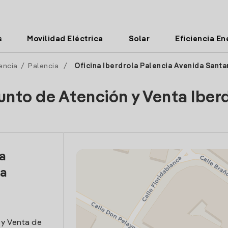
s
Movilidad Eléctrica
Solar
Eficiencia En
encia
/
Palencia
/
Oficina Iberdrola Palencia Avenida Sant
unto de Atención y Venta Iber
la
da
 y Venta de