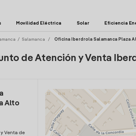
s
Movilidad Eléctrica
Solar
Eficiencia En
amanca
/
Salamanca
/
Oficina Iberdrola Salamanca Plaza Al
unto de Atención y Venta Iber
la
a Alto
 y Venta de