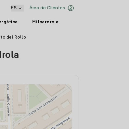
ES
Área de Clientes
ergética
Mi Iberdrola
to del Rollo
drola