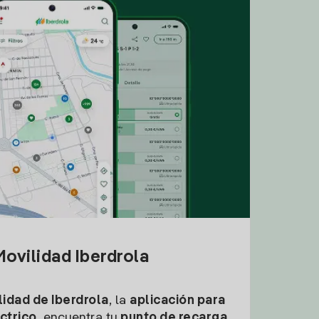
ovilidad Iberdrola
idad de Iberdrola
, la
aplicación para
ctrico
, encuentra tu
punto de recarga