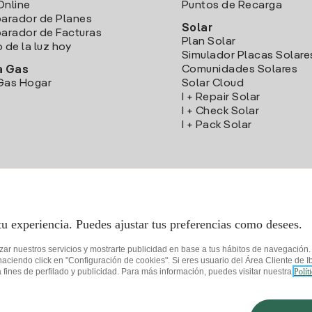
Online
Puntos de Recarga
arador de Planes
Solar
rador de Facturas
Plan Solar
o de la luz hoy
Simulador Placas Solare
Comunidades Solares
a Gas
Gas Hogar
Solar Cloud
I + Repair Solar
I + Check Solar
I + Pack Solar
Descarga la App Iberdrola Clientes
tu experiencia. Puedes ajustar tus preferencias como desees.
izar nuestros servicios y mostrarte publicidad en base a tus hábitos de navegación
iendo click en "Configuración de cookies". Si eres usuario del Área Cliente de Ib
fines de perfilado y publicidad. Para más información, puedes visitar nuestra
Polít
de privacidad
Configurar cookies
Seguridad de la información
Accesibilida