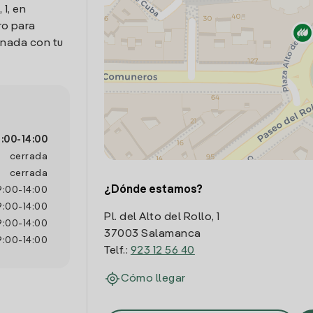
 1, en
ro para
onada con tu
:00
-
14:00
cerrada
cerrada
¿Dónde estamos?
9:00
-
14:00
9:00
-
14:00
Pl. del Alto del Rollo, 1
9:00
-
14:00
37003 Salamanca
9:00
-
14:00
Telf.:
923 12 56 40
Cómo llegar