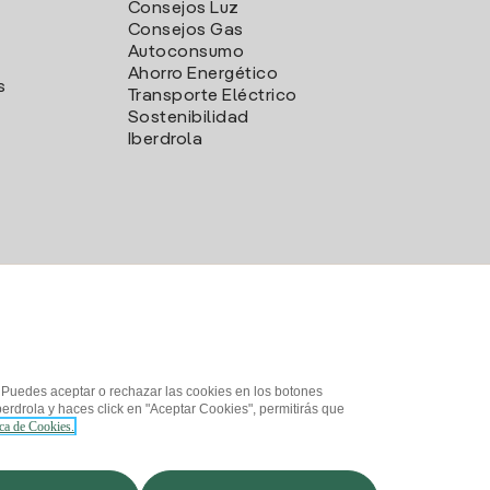
Consejos Luz
Consejos Gas
Autoconsumo
Ahorro Energético
s
Transporte Eléctrico
Sostenibilidad
Iberdrola
. Puedes aceptar o rechazar las cookies en los botones
erdrola y haces click en "Aceptar Cookies", permitirás que
ica de Cookies.
d
¿Cómo ser colaborador?
Canal de Denuncias
Iberdrola.com