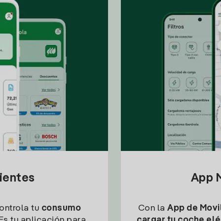
lientes
App M
controla tu
consumo
Con la
App de Movil
Es tu aplicación para
cargar tu coche elé