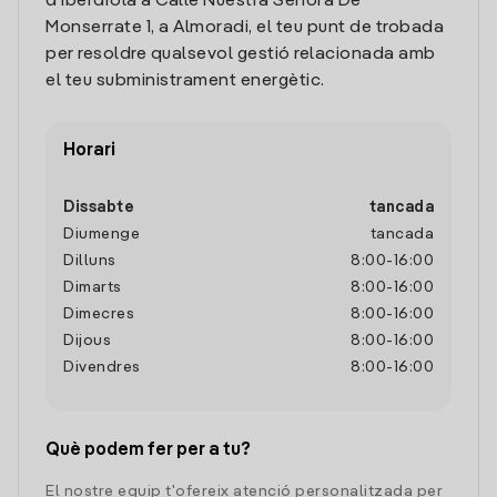
d'Iberdrola a Calle Nuestra Señora De
Monserrate 1, a Almoradi, el teu punt de trobada
per resoldre qualsevol gestió relacionada amb
el teu subministrament energètic.
Horari
Dissabte
tancada
Diumenge
tancada
Dilluns
8:00
-
16:00
Dimarts
8:00
-
16:00
Dimecres
8:00
-
16:00
Dijous
8:00
-
16:00
Divendres
8:00
-
16:00
Què podem fer per a tu?
El nostre equip t'ofereix atenció personalitzada per