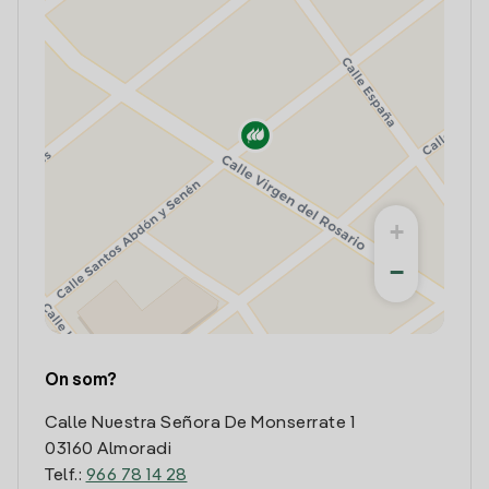
+
−
On som?
Calle Nuestra Señora De Monserrate 1
03160 Almoradi
Telf.:
966 78 14 28