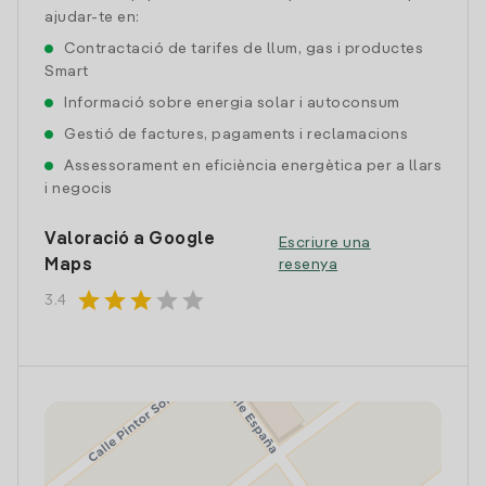
ajudar-te en:
Contractació de tarifes de llum, gas i productes
Smart
Informació sobre energia solar i autoconsum
Gestió de factures, pagaments i reclamacions
Assessorament en eficiència energètica per a llars
i negocis
Valoració a Google
Escriure una
Maps
resenya
star
star
star
star
star
3.4