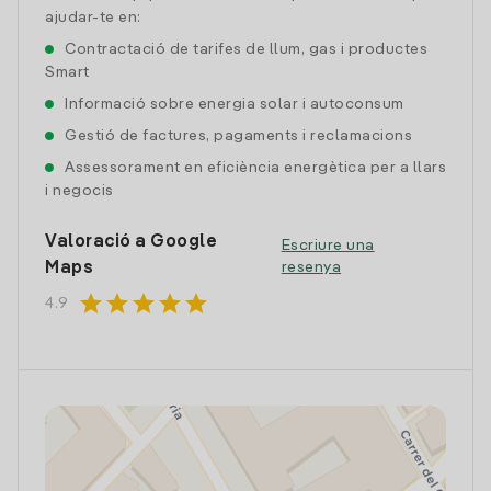
ajudar-te en:
Contractació de tarifes de llum, gas i productes
Smart
Informació sobre energia solar i autoconsum
Gestió de factures, pagaments i reclamacions
Assessorament en eficiència energètica per a llars
i negocis
Valoració a Google
Escriure una
Maps
resenya
star
star
star
star
star
4.9