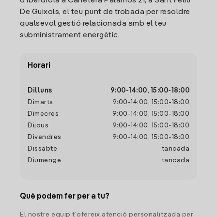
d'Iberdrola a Carretera Palamos 21, a Sant Feliu
De Guixols, el teu punt de trobada per resoldre
qualsevol gestió relacionada amb el teu
subministrament energètic.
Horari
Dilluns
9:00
-
14:00
,
15:00
-
18:00
Dimarts
9:00
-
14:00
,
15:00
-
18:00
Dimecres
9:00
-
14:00
,
15:00
-
18:00
Dijous
9:00
-
14:00
,
15:00
-
18:00
Divendres
9:00
-
14:00
,
15:00
-
18:00
Dissabte
tancada
Diumenge
tancada
Què podem fer per a tu?
El nostre equip t'ofereix atenció personalitzada per