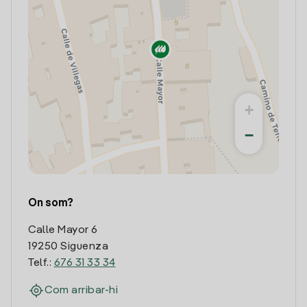
+
−
On som?
Calle Mayor 6
19250 Siguenza
Telf.:
676 31 33 34
Com arribar-hi