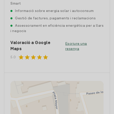
Smart
Informació sobre energia solar i autoconsum
Gestió de factures, pagaments i reclamacions
Assessorament en eficiència energètica per a llars
i negocis
Valoració a Google
Escriure una
Maps
resenya
star
star
star
star
star
5.0