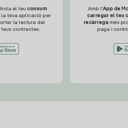
trola el teu
consum
Amb l'
App de Mob
 la teva aplicació per
carregar el teu 
ortar la lectura del
recàrrega
més pro
 teus contractes.
paga i contro