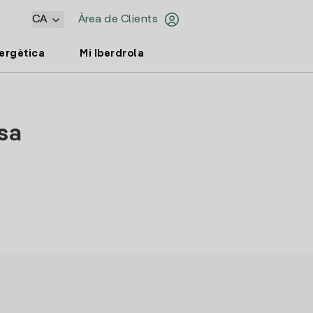
CA
Àrea de Clients
nergètica
Mi Iberdrola
osa