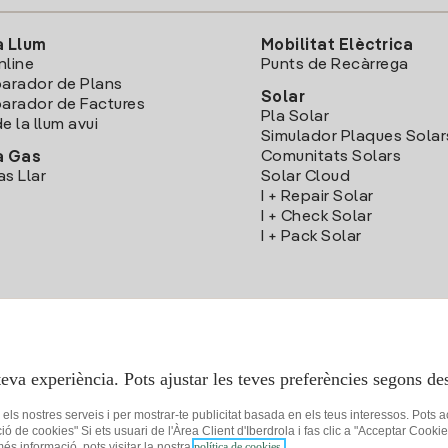
a Llum
Mobilitat Elèctrica
nline
Punts de Recàrrega
arador de Plans
Solar
rador de Factures
Pla Solar
e la llum avui
Simulador Plaques Solar
Comunitats Solars
a Gas
as Llar
Solar Cloud
I + Repair Solar
I + Check Solar
I + Pack Solar
Descarrega l'App Iberdola Clients
teva experiència. Pots ajustar les teves preferències segons des
r els nostres serveis i per mostrar-te publicitat basada en els teus interessos. Pots 
ció de cookies" Si ets usuari de l'Àrea Client d'Iberdrola i fas clic a "Acceptar C
 més informació, pots visitar la nostra
política de cookies.