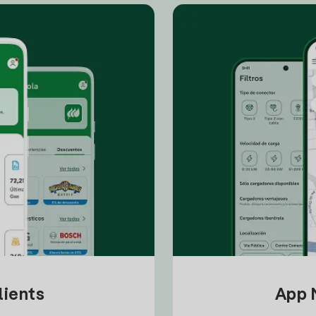
lients
App M