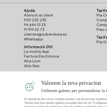
Ajuda
Tarif
Atenció al client
Pla O
900 225 235
Comp
94 646 01 25
Compa
91 919 52 73
Preu d
clientes@tuiberdrola.es
Tarif
Whatsapp
Pla G
Informació Útil
La nostra App
Factura Electrònica
Alta Llum
Alta Gas
Valorem la teva privacitat
Utilitzem galetes per personalitzar la 
En Iberdrola fem servir cookies pròpies i de tercers per analitza
També pots triar quines galetes acceptar fent clic en "Configura
les teves dades de client per a fins de perfilat i publicitat. Per a