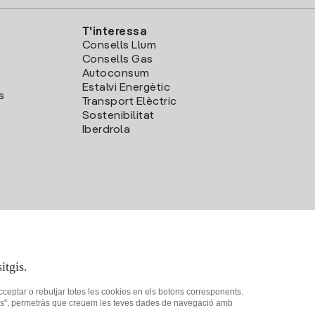
T'interessa
Consells Llum
Consells Gas
Autoconsum
Estalvi Energètic
s
Transport Elèctric
Sostenibilitat
Iberdrola
itgis.
acceptar o rebutjar totes les cookies en els botons corresponents.
ookies", permetràs que creuem les teves dades de navegació amb