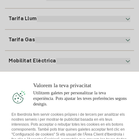
Atenció al client
900 225 235
Tarifa Llum
La nostra App
94 646 01 25
Factura Electrònica
91 919 52 73
Tarifa Gas
Pla Online
Alta Llum
clientes@tuiberdrola.es
Comparador de Plans
Alta Gas
Mobilitat Elèctrica
Whatsapp
Pla Gas Llar
Comparador de Factures
Preu de la llum avui
Solar
Valorem la teva privacitat
Punts de Recàrrega
Utilitzem galetes per personalitzar la teva
experiència. Pots ajustar les teves preferències segons
T'interessa
desitgis.
Pla Solar
En Iberdrola fem servir cookies pròpies i de tercers per analitzar els
nostres serveis i per mostrar-te publicitat basada en els teus
Simulador Plaques Solars
interessos. Pots acceptar o rebutjar totes les cookies en els botons
Consells Llum
corresponents. També pots triar quines galetes acceptar fent clic en
Descarrega l'App Iberdola Clients
Comunitats Solars
"Configuració de cookies" Si ets usuari de l'Àrea Client d'Iberdrola i