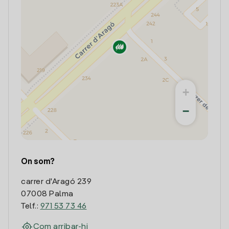
+
−
On som?
carrer d'Aragó 239
07008 Palma
Telf.:
971 53 73 46
Com arribar-hi