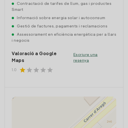
Contractació de tarifes de llum, gas i productes
Smart
Informació sobre energia solar i autoconsum
Gestió de factures, pagaments i reclamacions
Assessorament en eficiència energètica per a llars
i negocis
Valoració a Google
Escriure una
Maps
resenya
star
star
star
star
star
1.0