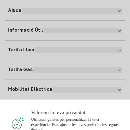
Ajuda
Informació Útil
Atenció al client
900 225 235
Tarifa Llum
La nostra App
94 646 01 25
Factura Electrònica
91 919 52 73
Tarifa Gas
Pla Online
Alta Llum
clientes@tuiberdrola.es
Comparador de Plans
Alta Gas
Mobilitat Elèctrica
Whatsapp
Pla Gas Llar
Comparador de Factures
Preu de la llum avui
Solar
Valorem la teva privacitat
Punts de Recàrrega
Utilitzem galetes per personalitzar la teva
experiència. Pots ajustar les teves preferències segons
T'interessa
desitgis.