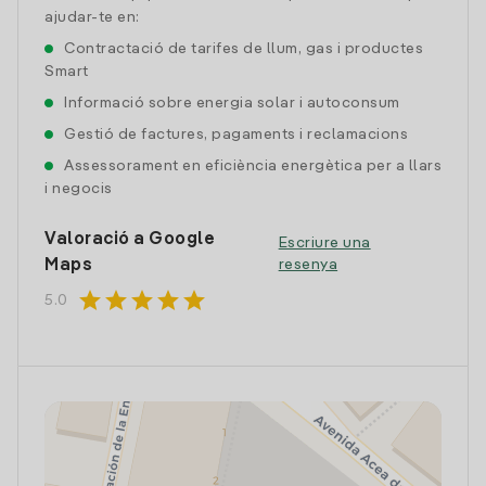
ajudar-te en:
Contractació de tarifes de llum, gas i productes
Smart
Informació sobre energia solar i autoconsum
Gestió de factures, pagaments i reclamacions
Assessorament en eficiència energètica per a llars
i negocis
Valoració a Google
Escriure una
Maps
resenya
star
star
star
star
star
5.0