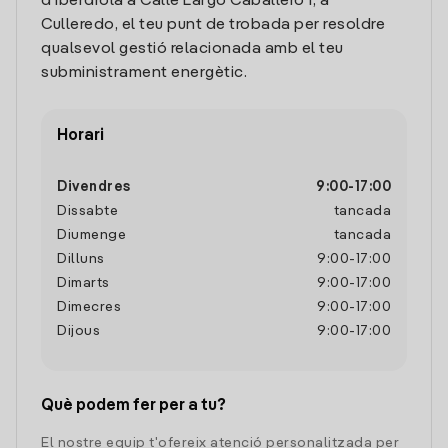
d'Iberdrola a Calle Largo Caballero 1, a
Culleredo, el teu punt de trobada per resoldre
qualsevol gestió relacionada amb el teu
subministrament energètic.
Horari
Divendres
9:00
-
17:00
Dissabte
tancada
Diumenge
tancada
Dilluns
9:00
-
17:00
Dimarts
9:00
-
17:00
Dimecres
9:00
-
17:00
Dijous
9:00
-
17:00
Què podem fer per a tu?
El nostre equip t'ofereix atenció personalitzada per