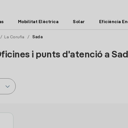
as
Mobilitat Elèctrica
Solar
Eficiència E
/
La Coruña
/
Sada
ficines i punts d'atenció a Sa