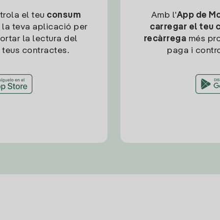
trola el teu
consum
Amb l'
App de Mob
 la teva aplicació per
carregar el teu 
ortar la lectura del
recàrrega
més pro
 teus contractes.
paga i contro