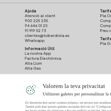
Ajuda
Tarif
Atenció al client
Pla O
900 225 235
Comp
94 646 01 25
Compa
91 919 52 73
Preu d
clientes@tuiberdrola.es
Tarif
Whatsapp
Pla G
Informació Útil
La nostra App
Factura Electrònica
Alta Llum
Alta Gas
Valorem la teva privacitat
Utilitzem galetes per personalitzar la 
En Iberdrola fem servir cookies pròpies i de tercers per analitza
També pots triar quines galetes acceptar fent clic en "Configura
les teves dades de client per a fins de perfilat i publicitat. Per a