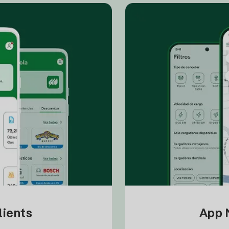
lients
App M