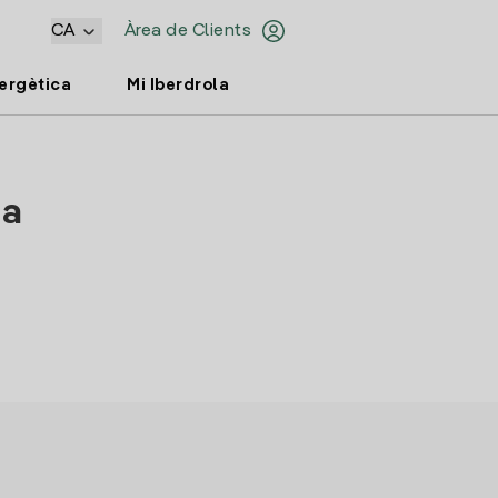
CA
Àrea de Clients
nergètica
Mi Iberdrola
da