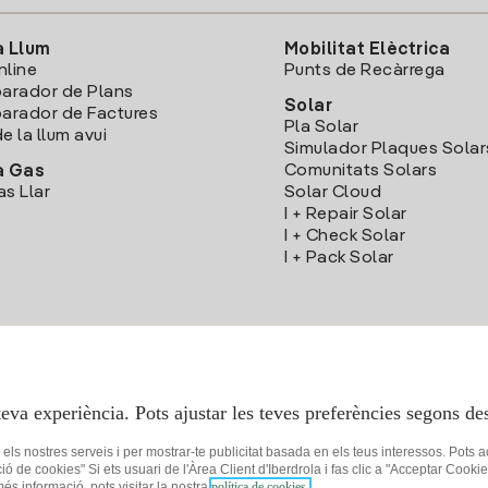
a Llum
Mobilitat Elèctrica
nline
Punts de Recàrrega
arador de Plans
Solar
rador de Factures
Pla Solar
e la llum avui
Simulador Plaques Solar
Comunitats Solars
a Gas
as Llar
Solar Cloud
I + Repair Solar
I + Check Solar
I + Pack Solar
Descarrega l'App Iberdola Clients
teva experiència. Pots ajustar les teves preferències segons des
r els nostres serveis i per mostrar-te publicitat basada en els teus interessos. Pots 
ció de cookies" Si ets usuari de l'Àrea Client d'Iberdrola i fas clic a "Acceptar C
 més informació, pots visitar la nostra
política de cookies.