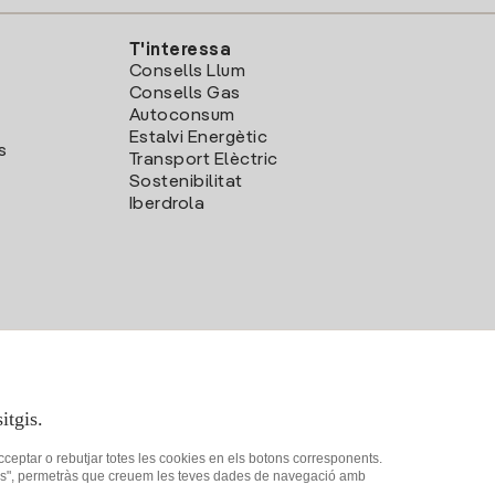
T'interessa
Consells Llum
Consells Gas
Autoconsum
Estalvi Energètic
s
Transport Elèctric
Sostenibilitat
Iberdrola
itgis.
acceptar o rebutjar totes les cookies en els botons corresponents.
ookies", permetràs que creuem les teves dades de navegació amb