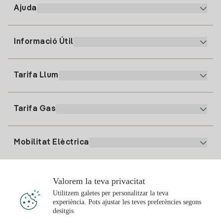
Ajuda
Informació Útil
Atenció al client
900 225 235
Tarifa Llum
La nostra App
94 646 01 25
Factura Electrònica
91 919 52 73
Tarifa Gas
Pla Online
Alta Llum
clientes@tuiberdrola.es
Comparador de Plans
Alta Gas
Mobilitat Elèctrica
Whatsapp
Pla Gas Llar
Comparador de Factures
Preu de la llum avui
Solar
Valorem la teva privacitat
Punts de Recàrrega
Utilitzem galetes per personalitzar la teva
experiència. Pots ajustar les teves preferències segons
T'interessa
desitgis.
Pla Solar