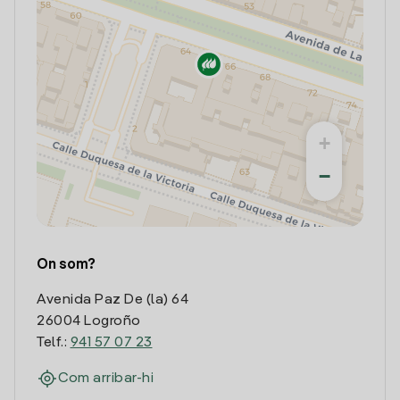
+
−
On som?
Avenida Paz De (la) 64
26004 Logroño
Telf.:
941 57 07 23
Com arribar-hi