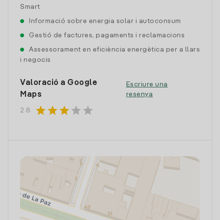
Smart
Informació sobre energia solar i autoconsum
Gestió de factures, pagaments i reclamacions
Assessorament en eficiència energètica per a llars
i negocis
Valoració a Google
Escriure una
Maps
resenya
star
star
star
star
star
2.8