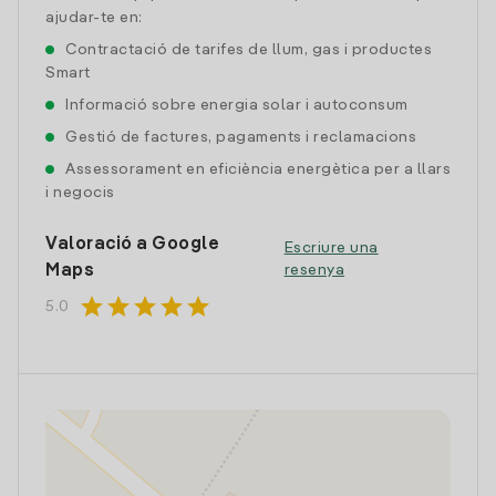
ajudar-te en:
Contractació de tarifes de llum, gas i productes
Smart
Informació sobre energia solar i autoconsum
Gestió de factures, pagaments i reclamacions
Assessorament en eficiència energètica per a llars
i negocis
Valoració a Google
Escriure una
Maps
resenya
star
star
star
star
star
5.0