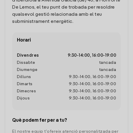
d'Iberdrola a Avenida Galicia (de) 40, a Monforte
De Lemos, el teu punt de trobada per resoldre
qualsevol gestió relacionada amb el teu
subministrament energètic.
Horari
Divendres
9:30
-
14:00
,
16:00
-
19:00
Dissabte
tancada
Diumenge
tancada
Dilluns
9:30
-
14:00
,
16:00
-
19:00
Dimarts
9:30
-
14:00
,
16:00
-
19:00
Dimecres
9:30
-
14:00
,
16:00
-
19:00
Dijous
9:30
-
14:00
,
16:00
-
19:00
Què podem fer per a tu?
El nostre equip t'ofereix atenció personalitzada per