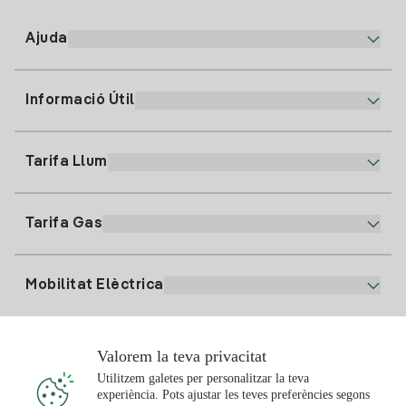
Ajuda
Informació Útil
Atenció al client
900 225 235
Tarifa Llum
La nostra App
94 646 01 25
Factura Electrònica
91 919 52 73
Tarifa Gas
Pla Online
Alta Llum
clientes@tuiberdrola.es
Comparador de Plans
Alta Gas
Mobilitat Elèctrica
Whatsapp
Pla Gas Llar
Comparador de Factures
Preu de la llum avui
Solar
Valorem la teva privacitat
Punts de Recàrrega
Utilitzem galetes per personalitzar la teva
experiència. Pots ajustar les teves preferències segons