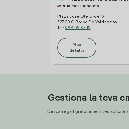
Valdeorras Plaza Jose Oter
Actualment tancada
Plaza Jose Otero (de) 5
32300 O Barco De Valdeorras
Tel:
988 09 37 19
Més
detalls
Gestiona la teva en
Descarrega't gratuïtament les aplicions d