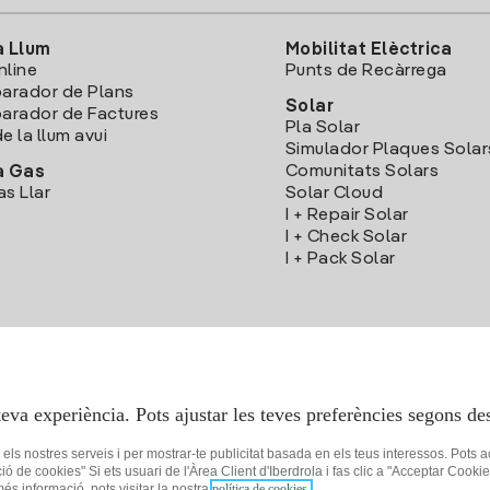
a Llum
Mobilitat Elèctrica
nline
Punts de Recàrrega
arador de Plans
Solar
rador de Factures
Pla Solar
e la llum avui
Simulador Plaques Solar
Comunitats Solars
a Gas
as Llar
Solar Cloud
I + Repair Solar
I + Check Solar
I + Pack Solar
Descarrega l'App Iberdola Clients
teva experiència. Pots ajustar les teves preferències segons des
r els nostres serveis i per mostrar-te publicitat basada en els teus interessos. Pots 
ció de cookies" Si ets usuari de l'Àrea Client d'Iberdrola i fas clic a "Acceptar C
 més informació, pots visitar la nostra
política de cookies.