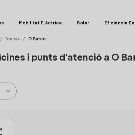
as
Mobilitat Elèctrica
Solar
Eficiència E
/
Orense
/
O Barco
icines i punts d'atenció a O Ba
De