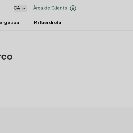
CA
Àrea de Clients
nergètica
Mi Iberdrola
rco