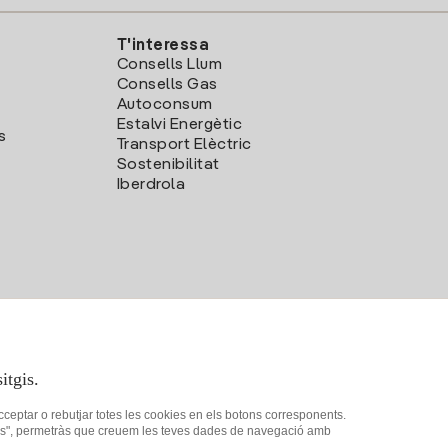
T'interessa
Consells Llum
Consells Gas
Autoconsum
Estalvi Energètic
s
Transport Elèctric
Sostenibilitat
Iberdrola
itgis.
acceptar o rebutjar totes les cookies en els botons corresponents.
ookies", permetràs que creuem les teves dades de navegació amb