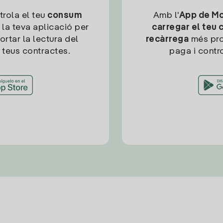
trola el teu
consum
Amb l'
App de Mob
 la teva aplicació per
carregar el teu 
ortar la lectura del
recàrrega
més pro
 teus contractes.
paga i contro