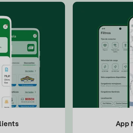
lients
App M