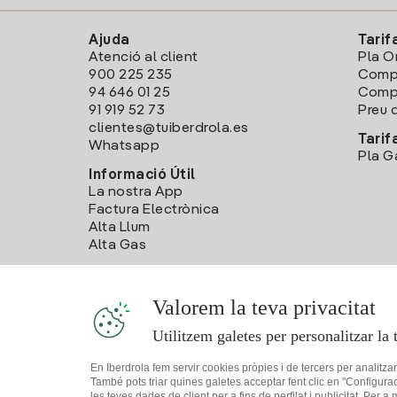
Ajuda
Tarif
Atenció al client
Pla O
900 225 235
Comp
94 646 01 25
Compa
91 919 52 73
Preu d
clientes@tuiberdrola.es
Tarif
Whatsapp
Pla G
Informació Útil
La nostra App
Factura Electrònica
Alta Llum
Alta Gas
Valorem la teva privacitat
Utilitzem galetes per personalitzar la 
En Iberdrola fem servir cookies pròpies i de tercers per analitza
També pots triar quines galetes acceptar fent clic en "Configura
les teves dades de client per a fins de perfilat i publicitat. Per a