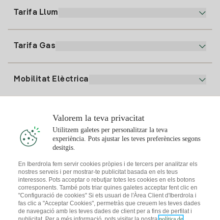
900 225 235
Tarifa Llum
La nostra App
94 646 01 25
Factura Electrònica
91 919 52 73
Tarifa Gas
Pla Online
Alta Llum
clientes@tuiberdrola.es
Comparador de Plans
Alta Gas
Mobilitat Elèctrica
Whatsapp
Pla Gas Llar
Comparador de Factures
Preu de la llum avui
Solar
Valorem la teva privacitat
Punts de Recàrrega
Utilitzem galetes per personalitzar la teva
experiència. Pots ajustar les teves preferències segons
T'interessa
desitgis.
Pla Solar
En Iberdrola fem servir cookies pròpies i de tercers per analitzar els
nostres serveis i per mostrar-te publicitat basada en els teus
Simulador Plaques Solars
interessos. Pots acceptar o rebutjar totes les cookies en els botons
Consells Llum
corresponents. També pots triar quines galetes acceptar fent clic en
Descarrega l'App Iberdola Clients
Comunitats Solars
"Configuració de cookies" Si ets usuari de l'Àrea Client d'Iberdrola i
fas clic a "Acceptar Cookies", permetràs que creuem les teves dades
Consells Gas
de navegació amb les teves dades de client per a fins de perfilat i
Solar Cloud
publicitat. Per a més informació, pots visitar la nostra
política de