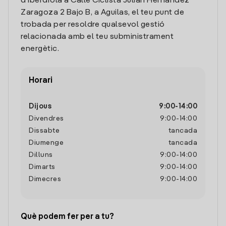
d'Iberdrola a Calle Ciclista Julian Hernandez
Zaragoza 2 Bajo B, a Aguilas, el teu punt de
trobada per resoldre qualsevol gestió
relacionada amb el teu subministrament
energètic.
Horari
Dijous
9:00
-
14:00
Divendres
9:00
-
14:00
Dissabte
tancada
Diumenge
tancada
Dilluns
9:00
-
14:00
Dimarts
9:00
-
14:00
Dimecres
9:00
-
14:00
Què podem fer per a tu?