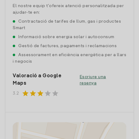
El nostre equip t'ofereix atenció personalitzada per
ajudar-te en:
Contractació de tarifes de llum, gas i productes
Smart
Informació sobre energia solar i autoconsum
Gestió de factures, pagaments i reclamacions
Assessorament en eficiència energètica per a llars
i negocis
Valoració a Google
Escriure una
Maps
resenya
star
star
star
star
star
3.2