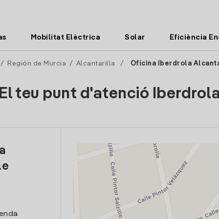
as
Mobilitat Elèctrica
Solar
Eficiència E
/
Región de Murcia
/
Alcantarilla
/
Oficina Iberdrola Alcanta
El teu punt d'atenció Iberdrol
la
le
venda