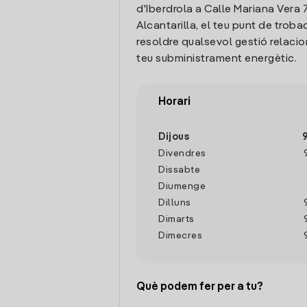
d'Iberdrola a Calle Mariana Vera 7
Alcantarilla, el teu punt de troba
resoldre qualsevol gestió relaci
teu subministrament energètic.
Horari
Dijous
Divendres
Dissabte
Diumenge
Dilluns
Dimarts
Dimecres
Què podem fer per a tu?