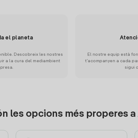
da el planeta
Atenci
nible. Descobreix les nostres
El nostre equip està for
uir a la cura del mediambient
t'acompanyen a cada pas
mpresa.
sigui 
n les opcions més properes a 