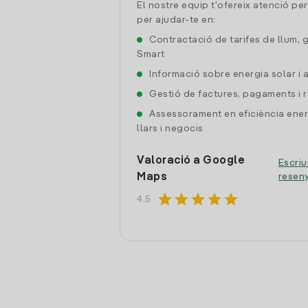
El nostre equip t'ofereix atenció pe
per ajudar-te en:
Contractació de tarifes de llum, 
Smart
Informació sobre energia solar i
Gestió de factures, pagaments i 
Assessorament en eficiència ener
llars i negocis
Valoració a Google
Escriu
Maps
resen
star
star
star
star
star
4.5