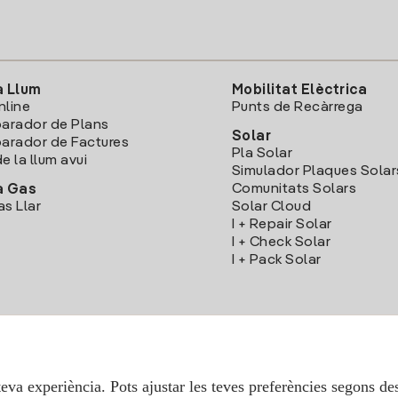
a Llum
Mobilitat Elèctrica
nline
Punts de Recàrrega
arador de Plans
Solar
rador de Factures
Pla Solar
e la llum avui
Simulador Plaques Solar
Comunitats Solars
a Gas
as Llar
Solar Cloud
I + Repair Solar
I + Check Solar
I + Pack Solar
Descarrega l'App Iberdola Clients
teva experiència. Pots ajustar les teves preferències segons des