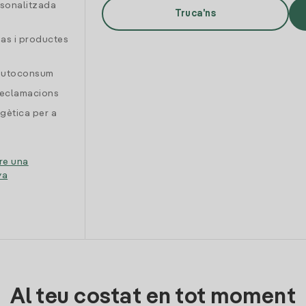
rsonalitzada
Truca'ns
gas i productes
 autoconsum
reclamacions
gètica per a
re una
ya
Al teu costat en tot moment