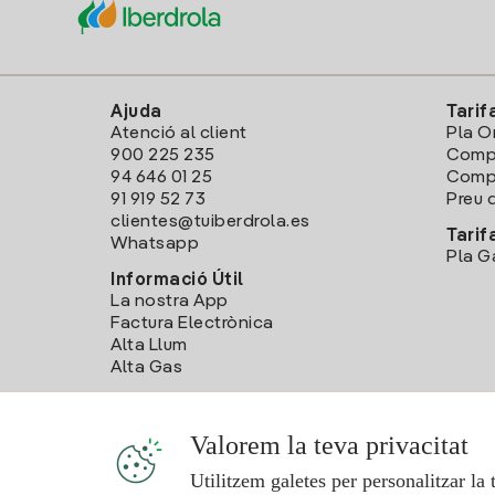
Ajuda
Tarif
Atenció al client
Pla O
900 225 235
Comp
94 646 01 25
Compa
91 919 52 73
Preu d
clientes@tuiberdrola.es
Tarif
Whatsapp
Pla G
Informació Útil
La nostra App
Factura Electrònica
Alta Llum
Alta Gas
Valorem la teva privacitat
Utilitzem galetes per personalitzar la 