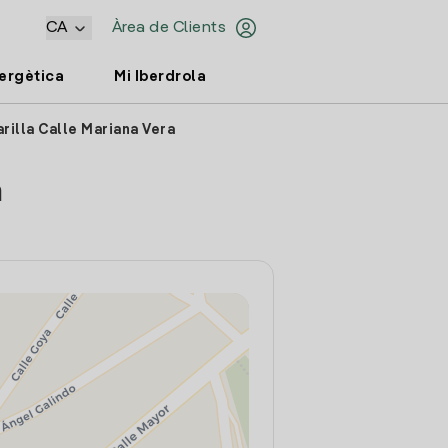
CA
Àrea de Clients
nergètica
Mi Iberdrola
rilla Calle Mariana Vera
a