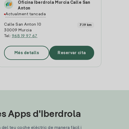
Oficina Iberdrola Murcia Calle San
Anton
Actualment tancada
Calle San Anton 10
7.19 km
30009 Murcia
Tel:
968 19 97 67
Més detalls
Reservar cita
les Apps d'Iberdrola
a del teu coche elèctric de manera fàcil i