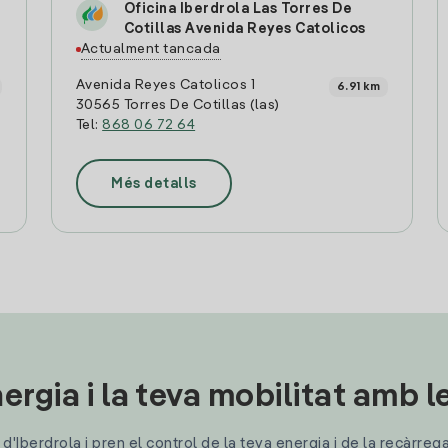
Oficina Iberdrola Las Torres De
Cotillas Avenida Reyes Catolicos
Actualment tancada
Avenida Reyes Catolicos 1
6.91 km
30565 Torres De Cotillas (las)
Tel:
868 06 72 64
Més detalls
ergia i la teva mobilitat amb 
'Iberdrola i pren el control de la teva energia i de la recàrreg