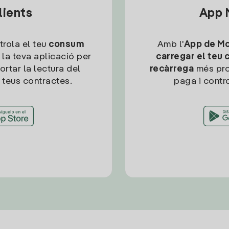
lients
App M
trola el teu
consum
Amb l'
App de Mob
 la teva aplicació per
carregar el teu 
ortar la lectura del
recàrrega
més pro
 teus contractes.
paga i contro