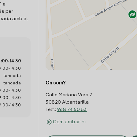
, a
da per
onada amb el
9:00
-
14:30
9:00
-
14:30
tancada
On som?
tancada
9:00
-
14:30
Calle Mariana Vera 7
9:00
-
14:30
30820 Alcantarilla
9:00
-
14:30
Telf.:
968 74 50 53
Com arribar-hi