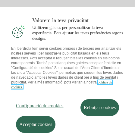
Pla Gas Llar
Comparador de Factures
Preu de la llum avui
Solar
Valorem la teva privacitat
Punts de Recàrrega
Utilitzem galetes per personalitzar la teva
experiència. Pots ajustar les teves preferències segons
T'interessa
desitgis.
Pla Solar
En Iberdrola fem servir cookies pròpies i de tercers per analitzar els
nostres serveis i per mostrar-te publicitat basada en els teus
Simulador Plaques Solars
interessos. Pots acceptar o rebutjar totes les cookies en els botons
Consells Llum
corresponents. També pots triar quines galetes acceptar fent clic en
Descarrega l'App Iberdola Clients
Comunitats Solars
"Configuració de cookies" Si ets usuari de l'Àrea Client d'Iberdrola i
fas clic a "Acceptar Cookies", permetràs que creuem les teves dades
Consells Gas
de navegació amb les teves dades de client per a fins de perfilat i
Solar Cloud
publicitat. Per a més informació, pots visitar la nostra
política de
Autoconsum
cookies.
I + Repair Solar
Mapa web
Informació legal i Política de cookies
Estalvi Energètic
Política de privacitat
Configuració de cookies
I + Check Solar
Configuració de cookies
Seguretat de la informació
Accessibilitat
Rebutjar cookies
Transport Elèctric
Com ser col·laborador?
Canal de Denúncies
Iberdrola.com
I + Pack Solar
Sostenibilitat
Acceptar cookies
© 2026 Iberdrola Clientes S.A.U.
Iberdrola