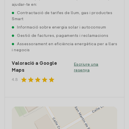
ajudar-te en:
Contractació de tarifes de llum, gas i productes
Smart
Informació sobre energia solar i autoconsum
Gestió de factures, pagaments i reclamacions
Assessorament en eficiència energètica per a llars
i negocis
Valoració a Google
Escriure una
Maps
resenya
star
star
star
star
star
4.8