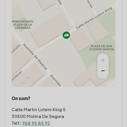
+
−
On som?
Calle Martin Lutero King 5
30500 Molina De Segura
Telf.:
968 95 85 92