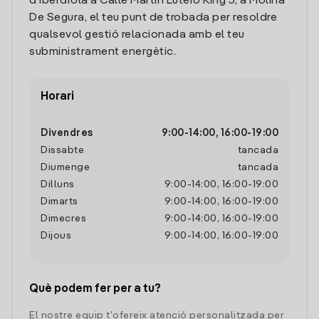
d'Iberdrola a Calle Martin Lutero King 5, a Molina
De Segura, el teu punt de trobada per resoldre
qualsevol gestió relacionada amb el teu
subministrament energètic.
Horari
Divendres
9:00
-
14:00
,
16:00
-
19:00
Dissabte
tancada
Diumenge
tancada
Dilluns
9:00
-
14:00
,
16:00
-
19:00
Dimarts
9:00
-
14:00
,
16:00
-
19:00
Dimecres
9:00
-
14:00
,
16:00
-
19:00
Dijous
9:00
-
14:00
,
16:00
-
19:00
Què podem fer per a tu?
El nostre equip t'ofereix atenció personalitzada per