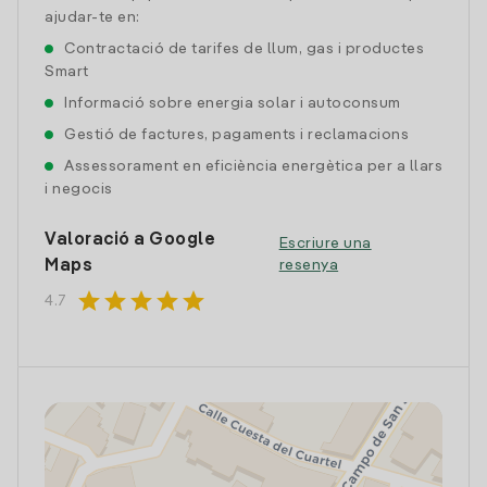
ajudar-te en:
Contractació de tarifes de llum, gas i productes
Smart
Informació sobre energia solar i autoconsum
Gestió de factures, pagaments i reclamacions
Assessorament en eficiència energètica per a llars
i negocis
Valoració a Google
Escriure una
Maps
resenya
star
star
star
star
star
4.7