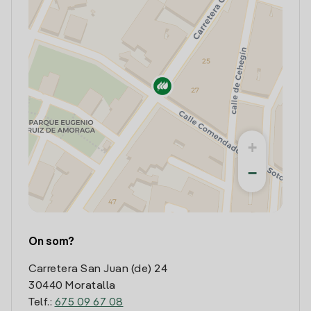
+
−
On som?
Carretera San Juan (de) 24
30440 Moratalla
Telf.:
675 09 67 08