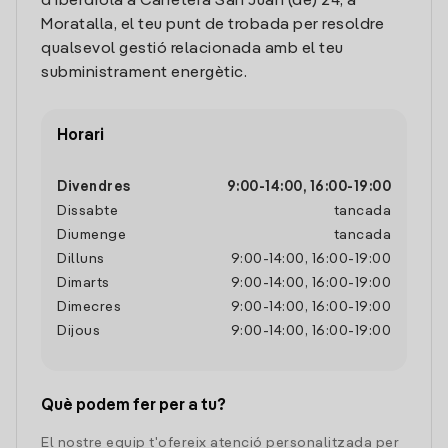
d'Iberdrola a Carretera San Juan (de) 24, a
Moratalla, el teu punt de trobada per resoldre
qualsevol gestió relacionada amb el teu
subministrament energètic.
Horari
Divendres
9:00
-
14:00
,
16:00
-
19:00
Dissabte
tancada
Diumenge
tancada
Dilluns
9:00
-
14:00
,
16:00
-
19:00
Dimarts
9:00
-
14:00
,
16:00
-
19:00
Dimecres
9:00
-
14:00
,
16:00
-
19:00
Dijous
9:00
-
14:00
,
16:00
-
19:00
Què podem fer per a tu?
El nostre equip t'ofereix atenció personalitzada per