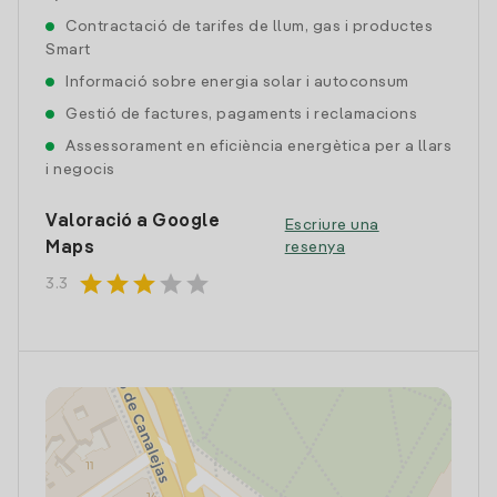
Contractació de tarifes de llum, gas i productes
Smart
Informació sobre energia solar i autoconsum
Gestió de factures, pagaments i reclamacions
Assessorament en eficiència energètica per a llars
i negocis
Valoració a Google
Escriure una
Maps
resenya
star
star
star
star
star
3.3