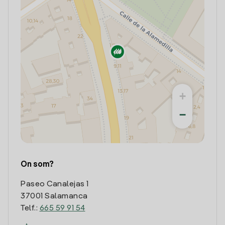
+
−
On som?
Paseo Canalejas 1
37001 Salamanca
Telf.:
665 59 91 54