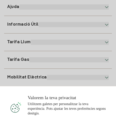
Ajuda
Informació Útil
Atenció al client
900 225 235
Tarifa Llum
La nostra App
94 646 01 25
Factura Electrònica
91 919 52 73
Tarifa Gas
Pla Online
Alta Llum
clientes@tuiberdrola.es
Comparador de Plans
Alta Gas
Mobilitat Elèctrica
Whatsapp
Pla Gas Llar
Comparador de Factures
Preu de la llum avui
Solar
Valorem la teva privacitat
Punts de Recàrrega
Utilitzem galetes per personalitzar la teva
experiència. Pots ajustar les teves preferències segons
T'interessa
desitgis.