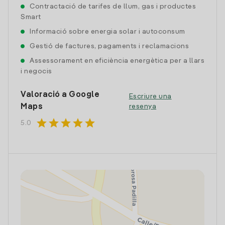
Contractació de tarifes de llum, gas i productes
Smart
Informació sobre energia solar i autoconsum
Gestió de factures, pagaments i reclamacions
Assessorament en eficiència energètica per a llars
i negocis
Valoració a Google
Escriure una
Maps
resenya
star
star
star
star
star
5.0