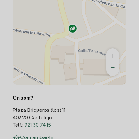
+
−
On som?
Plaza Briqueros (los) 11
40320 Cantalejo
Telf.:
921 30 74 15
Com arribar-hi