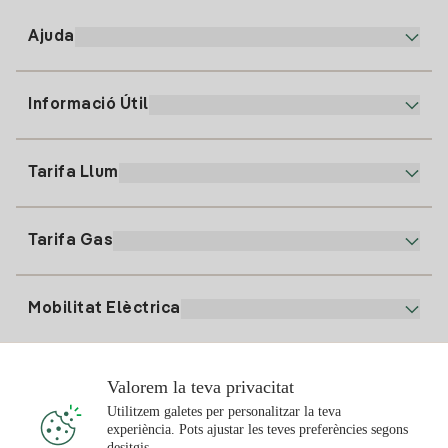
Ajuda
Informació Útil
Atenció al client
900 225 235
Tarifa Llum
La nostra App
94 646 01 25
Factura Electrònica
91 919 52 73
Tarifa Gas
Pla Online
Alta Llum
clientes@tuiberdrola.es
Comparador de Plans
Alta Gas
Mobilitat Elèctrica
Whatsapp
Pla Gas Llar
Comparador de Factures
Preu de la llum avui
Solar
Valorem la teva privacitat
Punts de Recàrrega
Utilitzem galetes per personalitzar la teva
experiència. Pots ajustar les teves preferències segons
T'interessa
desitgis.