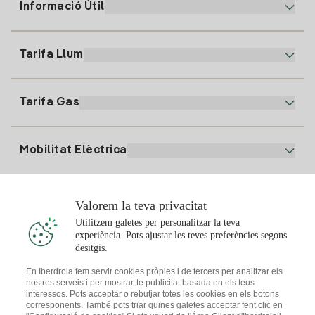
Informació Útil
Atenció al client
900 225 235
Tarifa Llum
La nostra App
94 646 01 25
Factura Electrònica
91 919 52 73
Tarifa Gas
Pla Online
Alta Llum
clientes@tuiberdrola.es
Comparador de Plans
Alta Gas
Mobilitat Elèctrica
Whatsapp
Pla Gas Llar
Comparador de Factures
Preu de la llum avui
Solar
Valorem la teva privacitat
Punts de Recàrrega
Utilitzem galetes per personalitzar la teva
experiència. Pots ajustar les teves preferències segons
T'interessa
desitgis.
Pla Solar
En Iberdrola fem servir cookies pròpies i de tercers per analitzar els
nostres serveis i per mostrar-te publicitat basada en els teus
Simulador Plaques Solars
interessos. Pots acceptar o rebutjar totes les cookies en els botons
Consells Llum
corresponents. També pots triar quines galetes acceptar fent clic en
Descarrega l'App Iberdola Clients
Comunitats Solars