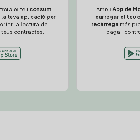
trola el teu
consum
Amb l'
App de Mob
 la teva aplicació per
carregar el teu 
ortar la lectura del
recàrrega
més pro
 teus contractes.
paga i contro