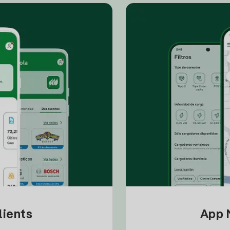
lients
App M