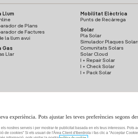
a Llum
Mobilitat Elèctrica
nline
Punts de Recàrrega
arador de Plans
Solar
rador de Factures
Pla Solar
e la llum avui
Simulador Plaques Solar
Comunitats Solars
a Gas
as Llar
Solar Cloud
I + Repair Solar
I + Check Solar
I + Pack Solar
Descarrega l'App Iberdola Clients
teva experiència. Pots ajustar les teves preferències segons des
r els nostres serveis i per mostrar-te publicitat basada en els teus interessos. Pots 
ció de cookies" Si ets usuari de l'Àrea Client d'Iberdrola i fas clic a "Acceptar C
 més informació, pots visitar la nostra
política de cookies.