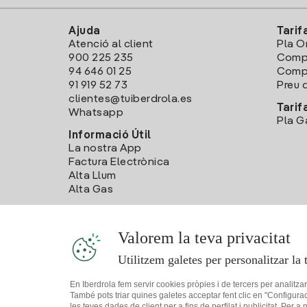
Ajuda
Tarif
Atenció al client
Pla O
900 225 235
Comp
94 646 01 25
Compa
91 919 52 73
Preu d
clientes@tuiberdrola.es
Tarif
Whatsapp
Pla G
Informació Útil
La nostra App
Factura Electrònica
Alta Llum
Alta Gas
Valorem la teva privacitat
Utilitzem galetes per personalitzar la 
En Iberdrola fem servir cookies pròpies i de tercers per analitza
També pots triar quines galetes acceptar fent clic en "Configura
les teves dades de client per a fins de perfilat i publicitat. Per a