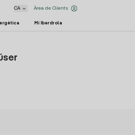
CA
Àrea de Clients
nergètica
Mi Iberdrola
úser