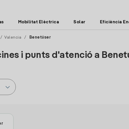
as
Mobilitat Elèctrica
Solar
Eficiència E
/
Valencia
/
Benetúser
cines i punts d'atenció a Benet
er