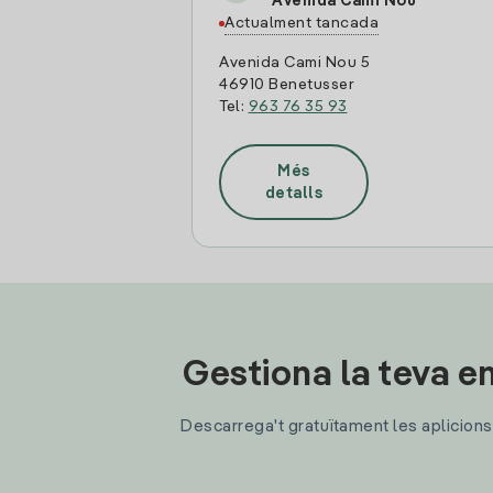
Avenida Cami Nou
Actualment tancada
Avenida Cami Nou 5
46910 Benetusser
Tel:
963 76 35 93
Més
detalls
Gestiona la teva en
Descarrega't gratuïtament les aplicions d