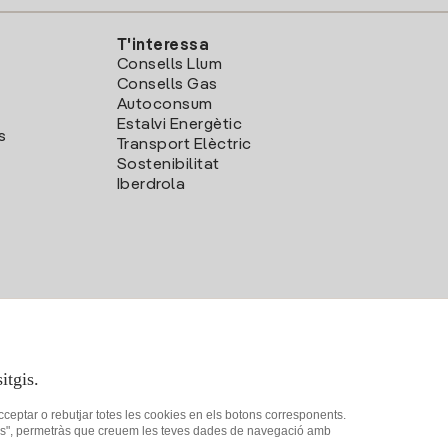
T'interessa
Consells Llum
Consells Gas
Autoconsum
Estalvi Energètic
s
Transport Elèctric
Sostenibilitat
Iberdrola
itgis.
acceptar o rebutjar totes les cookies en els botons corresponents.
ookies", permetràs que creuem les teves dades de navegació amb