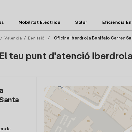
as
Mobilitat Elèctrica
Solar
Eficiència E
/
Valencia
/
Benifaió
/
Oficina Iberdrola Benifaio Carrer S
El teu punt d'atenció Iberdrol
la
 Santa
venda