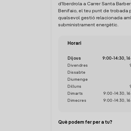
d'Iberdrola a Carrer Santa Barber
Benifaio, el teu punt de trobada 
qualsevol gestió relacionada amb
subministrament energètic.
Horari
Dijous
9:00
-
14:30
,
16
Divendres
Dissabte
Diumenge
Dilluns
Dimarts
9:00
-
14:30
,
16
Dimecres
9:00
-
14:30
,
16
Què podem fer per a tu?