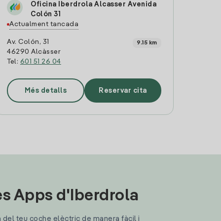
Oficina Iberdrola Alcasser Avenida
Colón 31
Actualment tancada
Av. Colón, 31
9.15 km
46290 Alcàsser
Tel:
601 51 26 04
Més detalls
Reservar cita
les Apps d'Iberdrola
a del teu coche elèctric de manera fàcil i