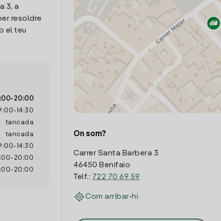
a 3, a
per resoldre
 el teu
:00
-
20:00
9:00
-
14:30
tancada
On som?
tancada
9:00
-
14:30
Carrer Santa Barbera 3
:00
-
20:00
46450 Benifaio
:00
-
20:00
Telf.:
722 70 69 59
Com arribar-hi