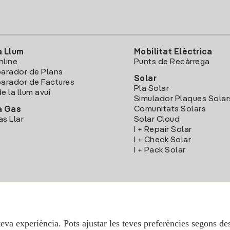
a Llum
Mobilitat Elèctrica
nline
Punts de Recàrrega
arador de Plans
Solar
rador de Factures
Pla Solar
e la llum avui
Simulador Plaques Solar
Comunitats Solars
a Gas
as Llar
Solar Cloud
I + Repair Solar
I + Check Solar
I + Pack Solar
Descarrega l'App Iberdola Clients
teva experiència. Pots ajustar les teves preferències segons des