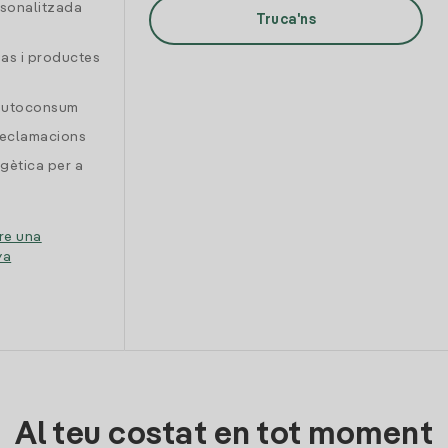
rsonalitzada
Truca'ns
gas i productes
 autoconsum
reclamacions
gètica per a
re una
ya
Al teu costat en tot moment