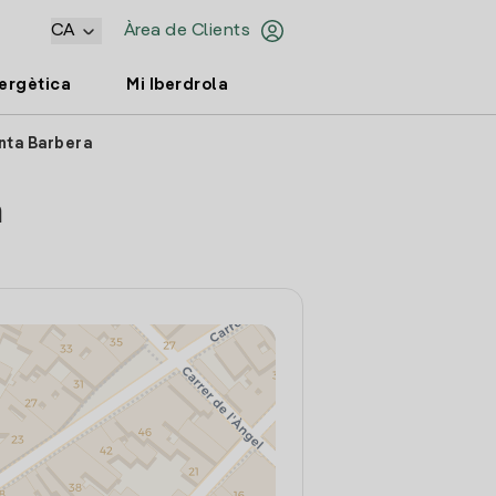
CA
Àrea de Clients
nergètica
Mi Iberdrola
anta Barbera
a