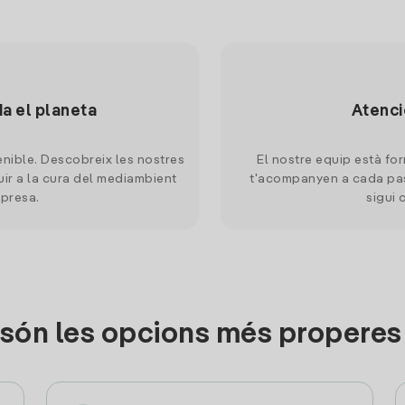
da el planeta
Atenci
nible. Descobreix les nostres
El nostre equip està for
uir a la cura del mediambient
t'acompanyen a cada pas
mpresa.
sigui 
són les opcions més properes 