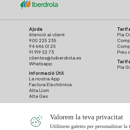
Ajuda
Tarif
Atenció al client
Pla O
900 225 235
Comp
94 646 01 25
Compa
91 919 52 73
Preu d
clientes@tuiberdrola.es
Tarif
Whatsapp
Pla G
Informació Útil
La nostra App
Factura Electrònica
Alta Llum
Alta Gas
Valorem la teva privacitat
Utilitzem galetes per personalitzar la 