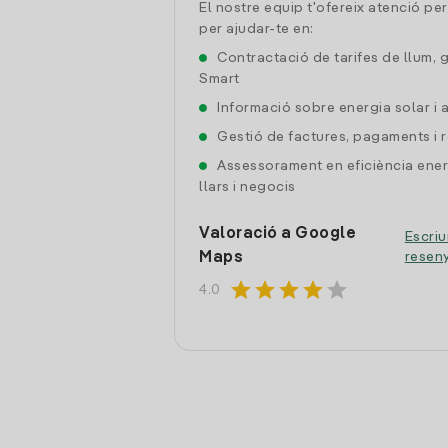
El nostre equip t'ofereix atenció pe
per ajudar-te en:
Contractació de tarifes de llum, 
Smart
Informació sobre energia solar i
Gestió de factures, pagaments i 
Assessorament en eficiència ener
llars i negocis
Valoració a Google
Escriu
Maps
resen
star
star
star
star
star
4.0