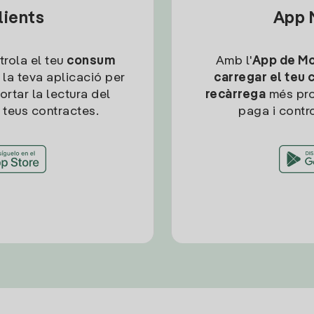
lients
App M
trola el teu
consum
Amb l'
App de Mob
 la teva aplicació per
carregar el teu 
ortar la lectura del
recàrrega
més pro
 teus contractes.
paga i contro