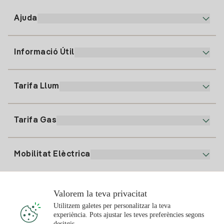
Ajuda
Informació Útil
Atenció al client
900 225 235
Tarifa Llum
La nostra App
94 646 01 25
Factura Electrònica
91 919 52 73
Tarifa Gas
Pla Online
Alta Llum
clientes@tuiberdrola.es
Comparador de Plans
Alta Gas
Mobilitat Elèctrica
Whatsapp
Pla Gas Llar
Comparador de Factures
Preu de la llum avui
Solar
Valorem la teva privacitat
Punts de Recàrrega
Utilitzem galetes per personalitzar la teva
experiència. Pots ajustar les teves preferències segons
T'interessa
desitgis.