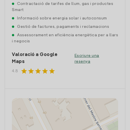
Contractació de tarifes de llum, gas i productes
Smart
Informació sobre energia solar i autoconsum
Gestió de factures, pagaments i reclamacions
Assessorament en eficiència energètica per a llars
i negocis
Valoració a Google
Escriure una
Maps
resenya
star
star
star
star
star
4.8