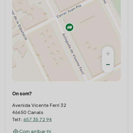
+
−
On som?
Avenida Vicente Ferri 32
46650 Canals
Telf.:
657 35 72 94
Com arribar-hi