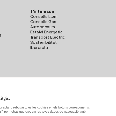
T'interessa
Consells Llum
Consells Gas
Autoconsum
Estalvi Energètic
s
Transport Elèctric
Sostenibilitat
Iberdrola
itgis.
acceptar o rebutjar totes les cookies en els botons corresponents.
ookies", permetràs que creuem les teves dades de navegació amb