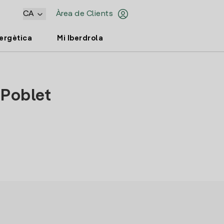
CA
Àrea de Clients
nergètica
Mi Iberdrola
 Poblet