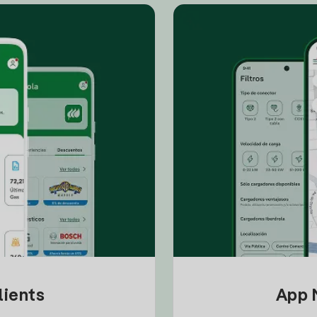
lients
App M