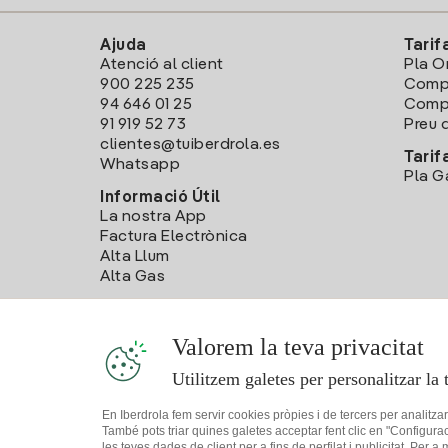
Ajuda
Tarif
Atenció al client
Pla O
900 225 235
Comp
94 646 01 25
Compa
91 919 52 73
Preu d
clientes@tuiberdrola.es
Tarif
Whatsapp
Pla G
Informació Útil
La nostra App
Factura Electrònica
Alta Llum
Alta Gas
Valorem la teva privacitat
Utilitzem galetes per personalitzar la 
En Iberdrola fem servir cookies pròpies i de tercers per analitza
També pots triar quines galetes acceptar fent clic en "Configura
les teves dades de client per a fins de perfilat i publicitat. Per a