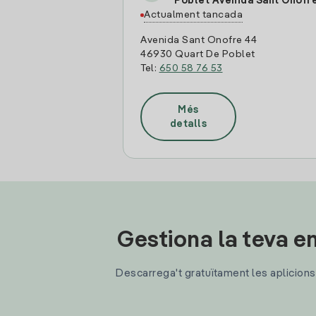
Poblet Avenida Sant Onofr
Actualment tancada
Avenida Sant Onofre 44
46930 Quart De Poblet
Tel:
650 58 76 53
Més
detalls
Gestiona la teva en
Descarrega't gratuïtament les aplicions d