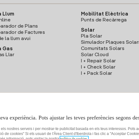
a Llum
Mobilitat Elèctrica
nline
Punts de Recàrrega
arador de Plans
Solar
rador de Factures
Pla Solar
e la llum avui
Simulador Plaques Solar
Comunitats Solars
a Gas
as Llar
Solar Cloud
I + Repair Solar
I + Check Solar
I + Pack Solar
Descarrega l'App Iberdola Clients
teva experiència. Pots ajustar les teves preferències segons des
r els nostres serveis i per mostrar-te publicitat basada en els teus interessos. Pots 
ció de cookies" Si ets usuari de l'Àrea Client d'Iberdrola i fas clic a "Acceptar C
 més informació, pots visitar la nostra
política de cookies.