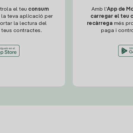
trola el teu
consum
Amb l'
App de Mob
 la teva aplicació per
carregar el teu 
ortar la lectura del
recàrrega
més pro
 teus contractes.
paga i contro