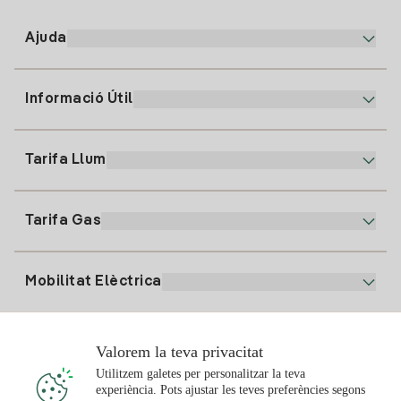
Ajuda
Informació Útil
Atenció al client
900 225 235
Tarifa Llum
La nostra App
94 646 01 25
Factura Electrònica
91 919 52 73
Tarifa Gas
Pla Online
Alta Llum
clientes@tuiberdrola.es
Comparador de Plans
Alta Gas
Mobilitat Elèctrica
Whatsapp
Pla Gas Llar
Comparador de Factures
Preu de la llum avui
Solar
Valorem la teva privacitat
Punts de Recàrrega
Utilitzem galetes per personalitzar la teva
experiència. Pots ajustar les teves preferències segons