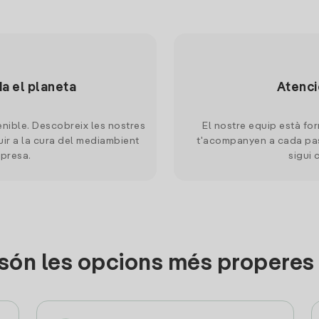
da el planeta
Atenci
nible. Descobreix les nostres
El nostre equip està for
uir a la cura del mediambient
t'acompanyen a cada pas
mpresa.
sigui 
són les opcions més properes 