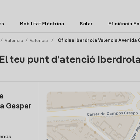
as
Mobilitat Elèctrica
Solar
Eficiència E
/
Valencia
/
Valencia
/
Oficina Iberdrola Valencia Avenida 
El teu punt d'atenció Iberdrol
la
da Gaspar
venda