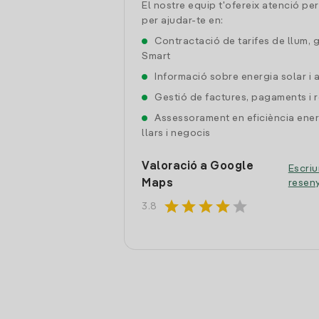
El nostre equip t'ofereix atenció pe
per ajudar-te en:
Contractació de tarifes de llum, 
Smart
Informació sobre energia solar i
Gestió de factures, pagaments i 
Assessorament en eficiència ener
llars i negocis
Valoració a Google
Escriu
Maps
resen
star
star
star
star
star
3.8