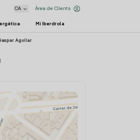
CA
Àrea de Clients
nergètica
Mi Iberdrola
Gaspar Aguilar
a