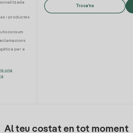
rsonalitzada
Truca'ns
gas i productes
 autoconsum
reclamacions
gètica per a
re una
ya
Al teu costat en tot moment