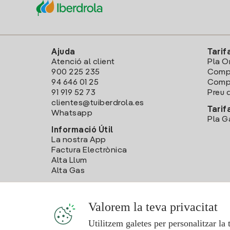
Ajuda
Tarif
Atenció al client
Pla O
900 225 235
Comp
94 646 01 25
Compa
91 919 52 73
Preu d
clientes@tuiberdrola.es
Tarif
Whatsapp
Pla G
Informació Útil
La nostra App
Factura Electrònica
Alta Llum
Alta Gas
Valorem la teva privacitat
Utilitzem galetes per personalitzar la 