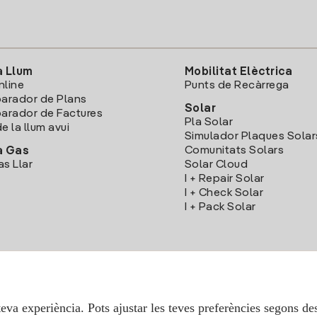
a Llum
Mobilitat Elèctrica
nline
Punts de Recàrrega
arador de Plans
Solar
rador de Factures
Pla Solar
e la llum avui
Simulador Plaques Solar
Comunitats Solars
a Gas
as Llar
Solar Cloud
I + Repair Solar
I + Check Solar
I + Pack Solar
Descarrega l'App Iberdola Clients
teva experiència. Pots ajustar les teves preferències segons des