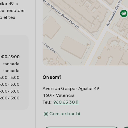
lar 49, a
per resoldre
 el teu
8:00
-
15:00
tancada
tancada
On som?
8:00
-
15:00
8:00
-
15:00
Avenida Gaspar Aguilar 49
8:00
-
15:00
46017 Valencia
8:00
-
15:00
Telf.:
960 65 30 11
Com arribar-hi