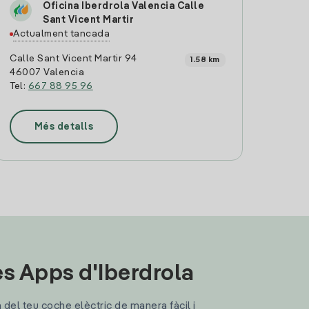
Oficina Iberdrola Valencia Calle
Sant Vicent Martir
Actualment tancada
Calle Sant Vicent Martir 94
1.58 km
46007 Valencia
Tel:
667 88 95 96
Més detalls
les Apps d'Iberdrola
a del teu coche elèctric de manera fàcil i