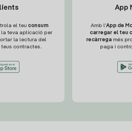
lients
App M
trola el teu
consum
Amb l'
App de Mob
 la teva aplicació per
carregar el teu 
ortar la lectura del
recàrrega
més pro
 teus contractes.
paga i contro