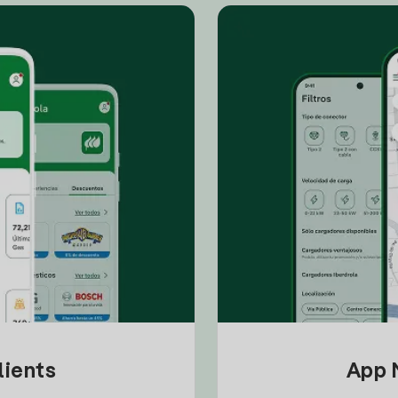
lients
App M