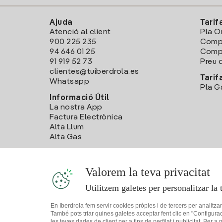
Ajuda
Tarif
Atenció al client
Pla O
900 225 235
Comp
94 646 01 25
Compa
91 919 52 73
Preu d
clientes@tuiberdrola.es
Tarif
Whatsapp
Pla G
Informació Útil
La nostra App
Factura Electrònica
Alta Llum
Alta Gas
Valorem la teva privacitat
Utilitzem galetes per personalitzar la 
En Iberdrola fem servir cookies pròpies i de tercers per analitza
També pots triar quines galetes acceptar fent clic en "Configura
les teves dades de client per a fins de perfilat i publicitat. Per a