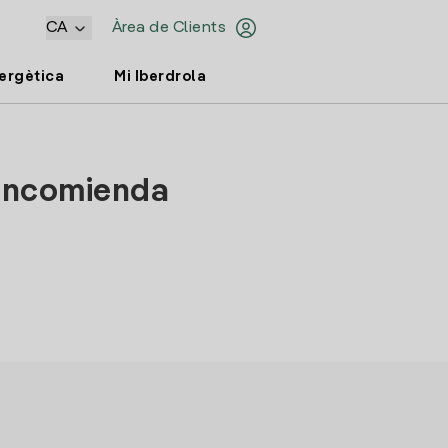
CA
Àrea de Clients
nergètica
Mi Iberdrola
a Encomienda