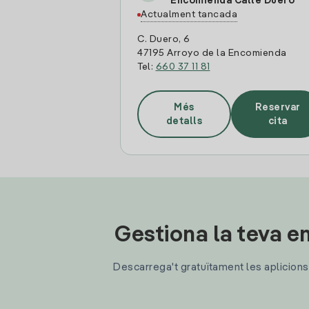
Encomienda Calle Duero
Actualment tancada
C. Duero, 6
47195 Arroyo de la Encomienda
Tel:
660 37 11 81
Més
Reservar
detalls
cita
Gestiona la teva en
Descarrega't gratuïtament les aplicions d