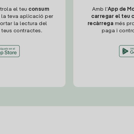
trola el teu
consum
Amb l'
App de Mob
 la teva aplicació per
carregar el teu 
ortar la lectura del
recàrrega
més pro
 teus contractes.
paga i contro