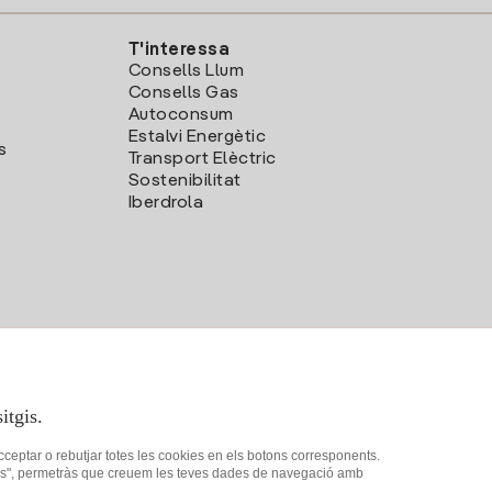
T'interessa
Consells Llum
Consells Gas
Autoconsum
Estalvi Energètic
s
Transport Elèctric
Sostenibilitat
Iberdrola
itgis.
acceptar o rebutjar totes les cookies en els botons corresponents.
ookies", permetràs que creuem les teves dades de navegació amb