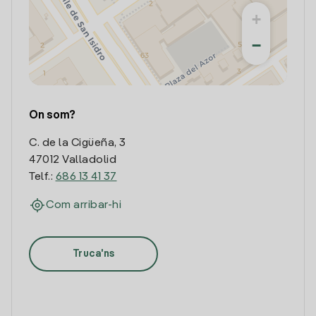
+
−
On som?
C. de la Cigüeña, 3
47012 Valladolid
Telf.:
686 13 41 37
Com arribar-hi
Truca'ns