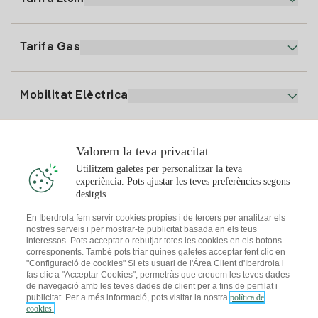
La nostra App
94 646 01 25
Factura Electrònica
91 919 52 73
Tarifa Gas
Pla Online
Alta Llum
clientes@tuiberdrola.es
Comparador de Plans
Alta Gas
Mobilitat Elèctrica
Whatsapp
Pla Gas Llar
Comparador de Factures
Preu de la llum avui
Solar
Valorem la teva privacitat
Punts de Recàrrega
Utilitzem galetes per personalitzar la teva
experiència. Pots ajustar les teves preferències segons
T'interessa
desitgis.
Pla Solar
En Iberdrola fem servir cookies pròpies i de tercers per analitzar els
nostres serveis i per mostrar-te publicitat basada en els teus
Simulador Plaques Solars
interessos. Pots acceptar o rebutjar totes les cookies en els botons
Consells Llum
corresponents. També pots triar quines galetes acceptar fent clic en
Descarrega l'App Iberdola Clients
Comunitats Solars
"Configuració de cookies" Si ets usuari de l'Àrea Client d'Iberdrola i
fas clic a "Acceptar Cookies", permetràs que creuem les teves dades
Consells Gas
de navegació amb les teves dades de client per a fins de perfilat i
Solar Cloud
publicitat. Per a més informació, pots visitar la nostra
política de
Autoconsum
cookies.
I + Repair Solar