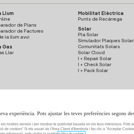
a Llum
Mobilitat Elèctrica
nline
Punts de Recàrrega
arador de Plans
Solar
rador de Factures
Pla Solar
e la llum avui
Simulador Plaques Solar
Comunitats Solars
a Gas
as Llar
Solar Cloud
I + Repair Solar
I + Check Solar
I + Pack Solar
Descarrega l'App Iberdola Clients
teva experiència. Pots ajustar les teves preferències segons des
r els nostres serveis i per mostrar-te publicitat basada en els teus interessos. Pots 
ció de cookies" Si ets usuari de l'Àrea Client d'Iberdrola i fas clic a "Acceptar C
 més informació, pots visitar la nostra
política de cookies.