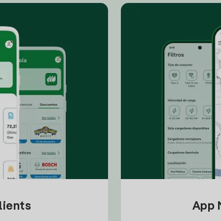
lients
App M