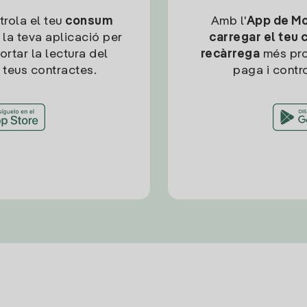
trola el teu
consum
Amb l'
App de Mob
 la teva aplicació per
carregar el teu 
ortar la lectura del
recàrrega
més pro
 teus contractes.
paga i contro