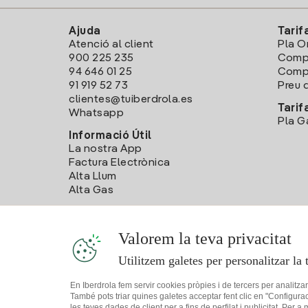
Ajuda
Tarif
Atenció al client
Pla O
900 225 235
Comp
94 646 01 25
Compa
91 919 52 73
Preu d
clientes@tuiberdrola.es
Tarif
Whatsapp
Pla G
Informació Útil
La nostra App
Factura Electrònica
Alta Llum
Alta Gas
Valorem la teva privacitat
Utilitzem galetes per personalitzar la 
En Iberdrola fem servir cookies pròpies i de tercers per analitza
També pots triar quines galetes acceptar fent clic en "Configura
les teves dades de client per a fins de perfilat i publicitat. Per a