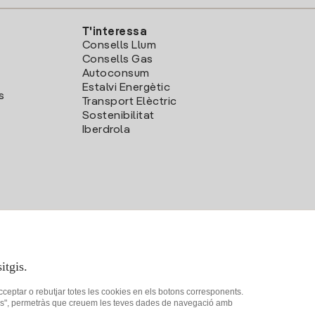
T'interessa
Consells Llum
Consells Gas
Autoconsum
Estalvi Energètic
s
Transport Elèctric
Sostenibilitat
Iberdrola
itgis.
acceptar o rebutjar totes les cookies en els botons corresponents.
ookies", permetràs que creuem les teves dades de navegació amb