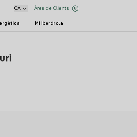
CA
Àrea de Clients
nergètica
Mi Iberdrola
uri