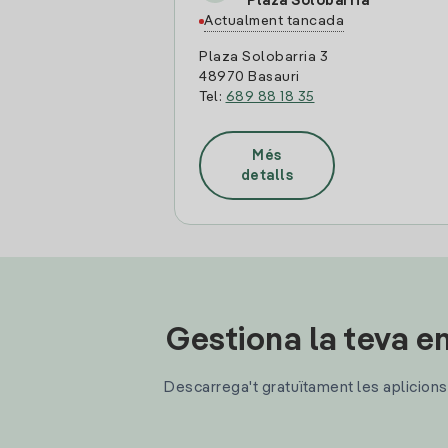
Plaza Solobarria
Actualment tancada
Plaza Solobarria 3
48970 Basauri
Tel:
689 88 18 35
Més
detalls
Gestiona la teva en
Descarrega't gratuïtament les aplicions d