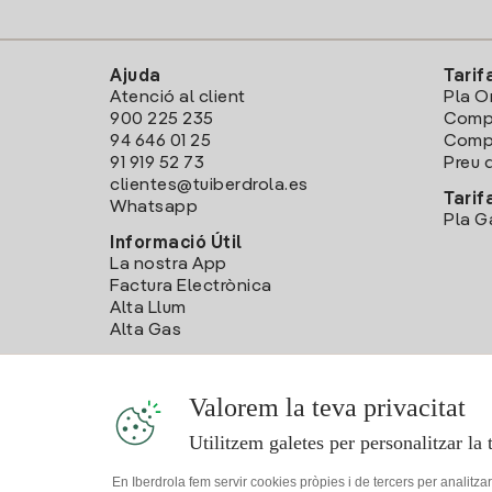
Ajuda
Tarif
Atenció al client
Pla O
900 225 235
Comp
94 646 01 25
Compa
91 919 52 73
Preu d
clientes@tuiberdrola.es
Tarif
Whatsapp
Pla G
Informació Útil
La nostra App
Factura Electrònica
Alta Llum
Alta Gas
Valorem la teva privacitat
Utilitzem galetes per personalitzar la 
En Iberdrola fem servir cookies pròpies i de tercers per analitza