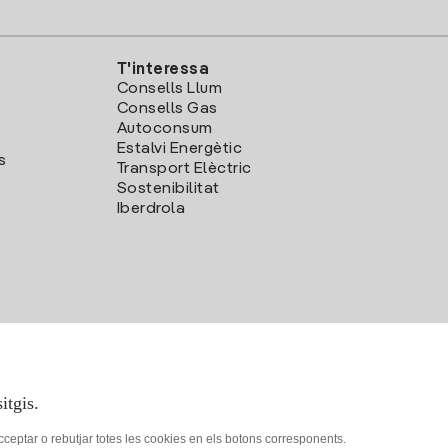
T'interessa
Consells Llum
Consells Gas
Autoconsum
Estalvi Energètic
s
Transport Elèctric
Sostenibilitat
Iberdrola
itgis.
acceptar o rebutjar totes les cookies en els botons corresponents.