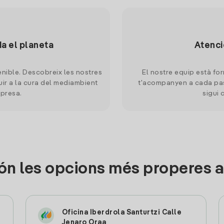
da el planeta
Atenci
nible. Descobreix les nostres
El nostre equip està for
uir a la cura del mediambient
t'acompanyen a cada pas
mpresa.
sigui 
ón les opcions més properes a
Oficina Iberdrola Santurtzi Calle
Jenaro Oraa