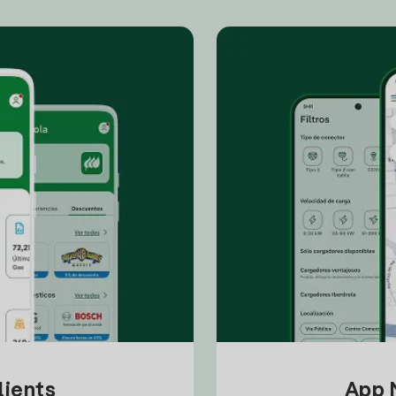
lients
App M