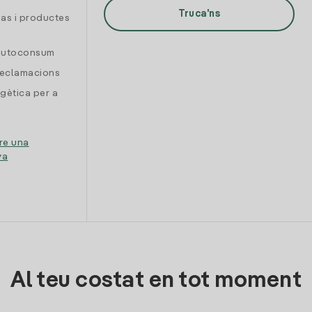
Truca'ns
gas i productes
 autoconsum
reclamacions
gètica per a
re una
ya
Al teu costat en tot moment