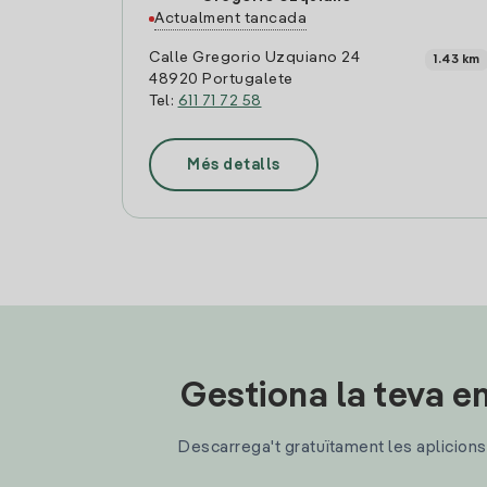
Actualment tancada
Calle Gregorio Uzquiano 24
1.43 km
48920 Portugalete
Tel:
611 71 72 58
Més detalls
Gestiona la teva en
Descarrega't gratuïtament les aplicions d