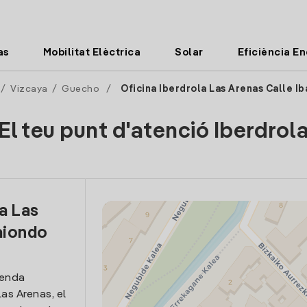
as
Mobilitat Elèctrica
Solar
Eficiència E
/
Vizcaya
/
Guecho
/
Oficina Iberdrola Las Arenas Calle I
El teu punt d'atenció Iberdrol
a Las
aiondo
venda
Las Arenas, el