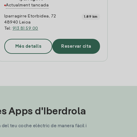
Actualment tancada
Iparragirre Etorbidea, 72
1.89 km
48940 Leioa
Tel:
913 81 59 00
Més detalls
Reservar cita
les Apps d'Iberdrola
a del teu coche elèctric de manera fàcil i