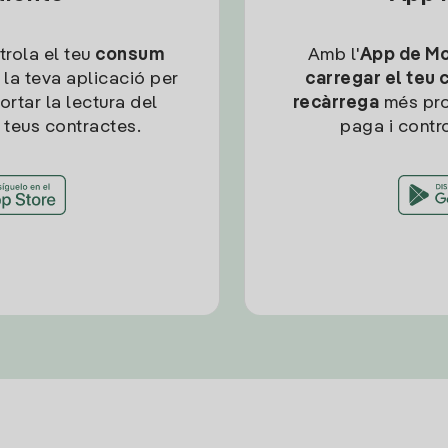
trola el teu
consum
Amb l'
App de Mob
 la teva aplicació per
carregar el teu 
ortar la lectura del
recàrrega
més pro
 teus contractes.
paga i contro