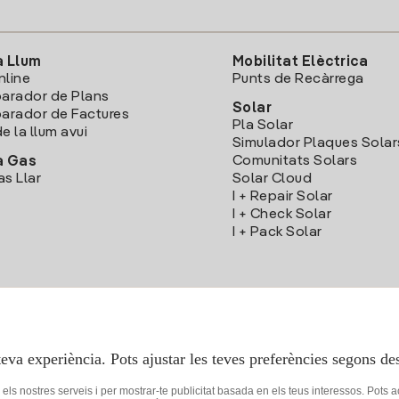
a Llum
Mobilitat Elèctrica
nline
Punts de Recàrrega
arador de Plans
Solar
rador de Factures
Pla Solar
e la llum avui
Simulador Plaques Solar
Comunitats Solars
a Gas
as Llar
Solar Cloud
I + Repair Solar
I + Check Solar
I + Pack Solar
Descarrega l'App Iberdola Clients
teva experiència. Pots ajustar les teves preferències segons des
r els nostres serveis i per mostrar-te publicitat basada en els teus interessos. Pots 