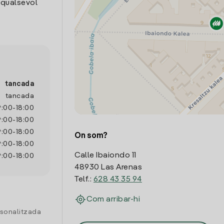
 qualsevol
tancada
tancada
9:00
-
18:00
9:00
-
18:00
9:00
-
18:00
On som?
9:00
-
18:00
Calle Ibaiondo 11
9:00
-
18:00
48930 Las Arenas
Telf.:
628 43 35 94
Com arribar-hi
rsonalitzada