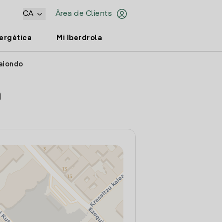
CA
Àrea de Clients
nergètica
Mi Iberdrola
baiondo
a