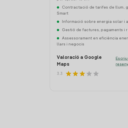
Contractació de tarifes de llum, 
Smart
Informació sobre energia solar i
Gestió de factures, pagaments i 
Assessorament en eficiència ener
llars i negocis
Valoració a Google
Escriu
Maps
resen
star
star
star
star
star
3.3