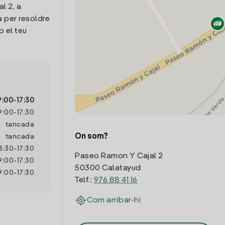
l 2, a
a per resoldre
 el teu
9:00
-
17:30
9:00
-
17:30
tancada
On som?
tancada
8:30
-
17:30
Paseo Ramon Y Cajal 2
9:00
-
17:30
50300 Calatayud
9:00
-
17:30
Telf.:
976 88 41 16
Com arribar-hi