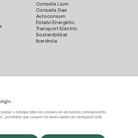
Consells Llum
Consells Gas
Autoconsum
Estalvi Energètic
s
Transport Elèctric
Sostenibilitat
Iberdrola
itgis.
acceptar o rebutjar totes les cookies en els botons corresponents.
ookies", permetràs que creuem les teves dades de navegació amb
at
Com ser col·laborador?
Canal de Denúncies
Iberdrola.com