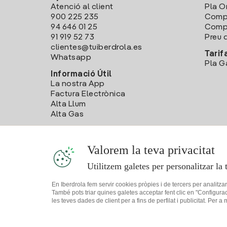
Atenció al client
Pla O
900 225 235
Comp
94 646 01 25
Compa
91 919 52 73
Preu d
clientes@tuiberdrola.es
Tarif
Whatsapp
Pla G
Informació Útil
La nostra App
Factura Electrònica
Alta Llum
Alta Gas
Valorem la teva privacitat
Utilitzem galetes per personalitzar la 
En Iberdrola fem servir cookies pròpies i de tercers per analitza
També pots triar quines galetes acceptar fent clic en "Configura
les teves dades de client per a fins de perfilat i publicitat. Per a
Mapa web
Informació legal i Política de cookies
Política de