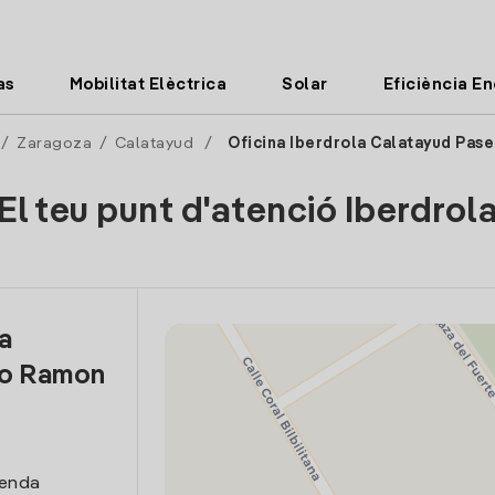
as
Mobilitat Elèctrica
Solar
Eficiència E
/
Zaragoza
/
Calatayud
/
Oficina Iberdrola Calatayud Pas
El teu punt d'atenció Iberdrol
la
eo Ramon
venda