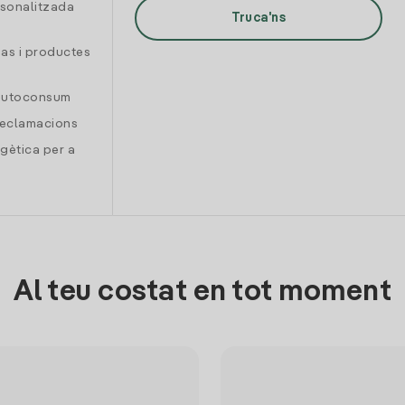
rsonalitzada
Truca'ns
gas i productes
 autoconsum
reclamacions
gètica per a
Al teu costat en tot moment