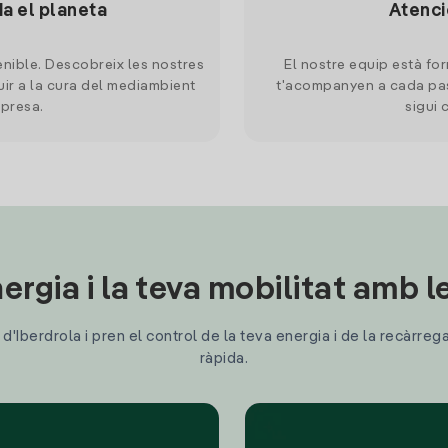
da el planeta
Atenci
nible. Descobreix les nostres
El nostre equip està for
uir a la cura del mediambient
t'acompanyen a cada pas
mpresa.
sigui 
ergia i la teva mobilitat amb 
'Iberdrola i pren el control de la teva energia i de la recàrreg
ràpida.