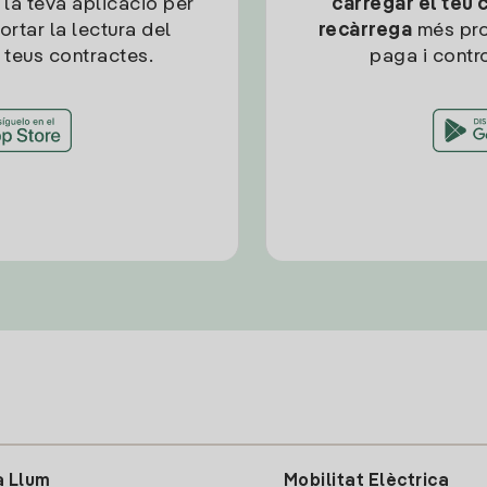
 la teva aplicació per
carregar el teu 
ortar la lectura del
recàrrega
més pro
 teus contractes.
paga i contro
a Llum
Mobilitat Elèctrica