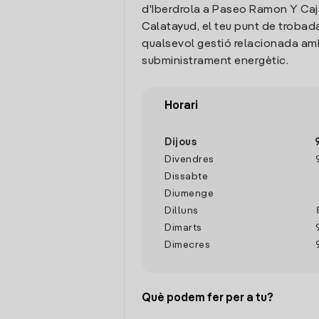
d'Iberdrola a Paseo Ramon Y Caja
Calatayud, el teu punt de trobad
qualsevol gestió relacionada amb
subministrament energètic.
Horari
Dijous
Divendres
Dissabte
Diumenge
Dilluns
Dimarts
Dimecres
Què podem fer per a tu?