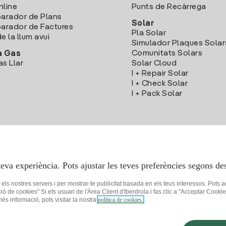
nline
Punts de Recàrrega
arador de Plans
Solar
rador de Factures
Pla Solar
e la llum avui
Simulador Plaques Solar
Comunitats Solars
a Gas
as Llar
Solar Cloud
I + Repair Solar
I + Check Solar
I + Pack Solar
Descarrega l'App Iberdola Clients
teva experiència. Pots ajustar les teves preferències segons des
r els nostres serveis i per mostrar-te publicitat basada en els teus interessos. Pots 
ció de cookies" Si ets usuari de l'Àrea Client d'Iberdrola i fas clic a "Acceptar C
 més informació, pots visitar la nostra
política de cookies.
 privacitat
Configuració de cookies
Seguretat de la informació
Accessibilit