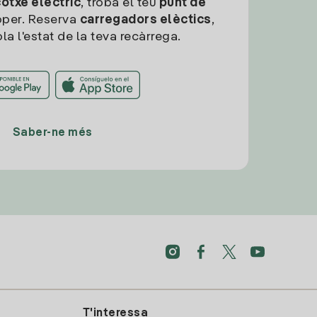
cotxe elèctric
, troba el teu
punt de
per. Reserva
carregadors elèctics
,
la l'estat de la teva recàrrega.
Saber-ne més
T'interessa