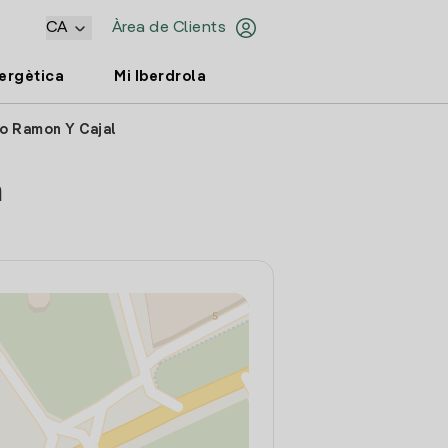
CA
Àrea de Clients
nergètica
Mi Iberdrola
eo Ramon Y Cajal
a