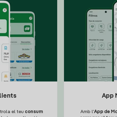
lients
App M
trola el teu
consum
Amb l'
App de Mob