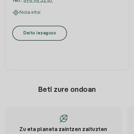
Telf.:
698 98 32 87
Nola iritsi
Deitu iezaguzu
Beti zure ondoan
Zu eta planeta zaintzen zaituzten