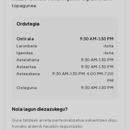
topagunea.
Ordutegia
Ostirala
9:30 AM
-
1:30 PM
Larunbata
itxita
Igandea
itxita
Astelehena
9:30 AM
-
1:30 PM
Asteartea
9:30 AM
-
1:30 PM
Asteazkena
9:30 AM
-
1:30 PM
,
4:00 PM
-
7:00
PM
Osteguna
9:30 AM
-
1:30 PM
Nola lagun diezazukegu?
Gure taldeak arreta pertsonalizatua eskaintzen dizu,
honako alderdi hauekin laguntzeko: