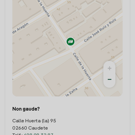
+
−
Non gaude?
Calle Huerta (la) 95
02660 Caudete