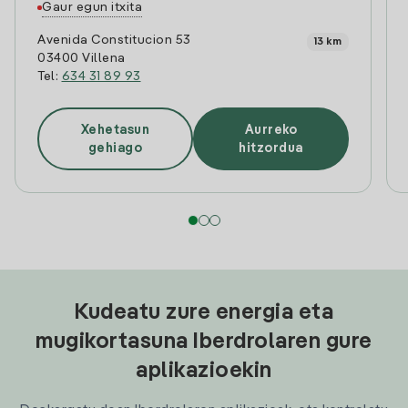
Gaur egun itxita
Avenida Constitucion 53
13 km
03400 Villena
Tel:
634 31 89 93
Xehetasun
Aurreko
gehiago
hitzordua
Kudeatu zure energia eta
mugikortasuna Iberdrolaren gure
aplikazioekin