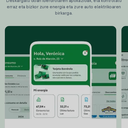
Deskargatu doan Iberdrolaren aplikazioak, eta kontrolatu
erraz eta bizkor zure energia eta zure auto elektrikoaren
birkarga.