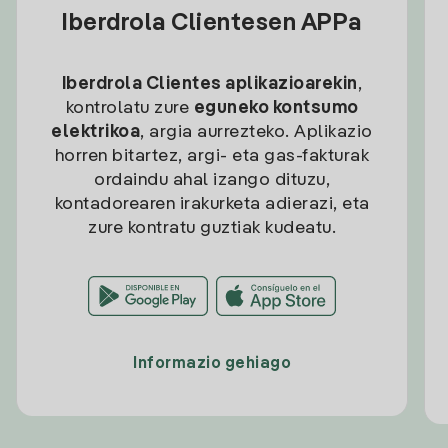
Iberdrola Clientesen APPa
Iberdrola Clientes aplikazioarekin
,
kontrolatu zure
eguneko kontsumo
elektrikoa
, argia aurrezteko. Aplikazio
horren bitartez, argi- eta gas-fakturak
ordaindu ahal izango dituzu,
kontadorearen irakurketa adierazi, eta
zure kontratu guztiak kudeatu.
Informazio gehiago