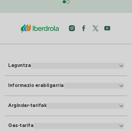
Laguntza
Informazio erabilgarria
Bezeroaren arreta
900 225 235
Argindar-tarifak
Gure App-a
94 646 01 25
Faktura Elektronikoa
91 919 52 73
Gas-tarifa
Online Plana