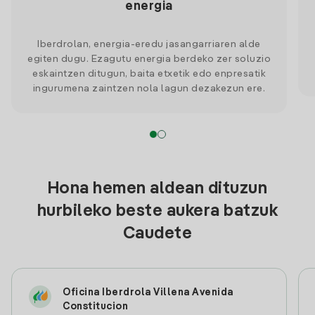
energia
Iberdrolan, energia-eredu jasangarriaren alde
egiten dugu. Ezagutu energia berdeko zer soluzio
eskaintzen ditugun, baita etxetik edo enpresatik
ingurumena zaintzen nola lagun dezakezun ere.
Hona hemen aldean dituzun
hurbileko beste aukera batzuk
Caudete
Oficina Iberdrola Villena Avenida
Constitucion