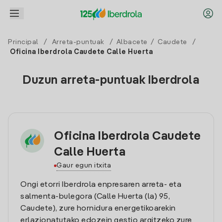
Principal
/
Arreta-puntuak
/
Albacete
/
Caudete
/
Oficina Iberdrola Caudete Calle Huerta
Duzun arreta-puntuak Iberdrola
Oficina Iberdrola Caudete
Calle Huerta
Gaur egun itxita
Ongi etorri Iberdrola enpresaren arreta- eta
salmenta-bulegora (Calle Huerta (la) 95,
Caudete), zure hornidura energetikoarekin
erlazionatutako edozein gestio argitzeko zure