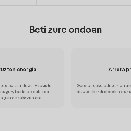
Beti zure ondoan
tuzten energia
Arreta p
alde egiten dugu. Ezagutu
Gure taldeko adituek urrat
itugun, baita etxetik edo
dizute. Iberdrolarekin duzu
 lagun dezakezun ere.