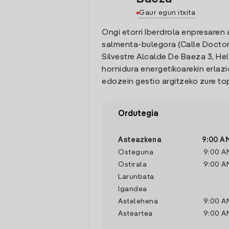
Gaur egun itxita
Ongi etorri Iberdrola enpresaren 
salmenta-bulegora (Calle Doctor
Silvestre Alcalde De Baeza 3, Hell
hornidura energetikoarekin erlaz
edozein gestio argitzeko zure t
Ordutegia
Asteazkena
9:00 A
Osteguna
9:00 A
Ostirala
9:00 A
Larunbata
Igandea
Astelehena
9:00 A
Asteartea
9:00 A