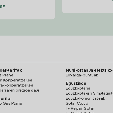
ago
dar-tarifak
Mugikortasun elektriko
e Plana
Birkarga-puntuak
n Konparatzailea
Eguzkikoa
ra-konparatzailea
Eguzki-plana
darraren prezioa gaur
Eguzki-plaken Simulagai
Eguzki-komunitateak
arifa
o Gas Plana
Solar Cloud
I + Repair Solar