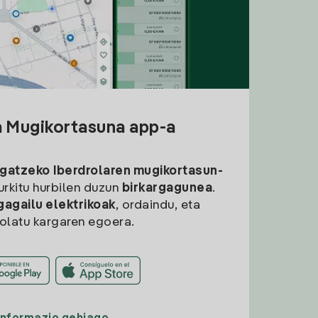
a Mugikortasuna app-a
rgatzeko
Iberdrolaren mugikortasun-
aurkitu hurbilen duzun
birkargagunea
.
gagailu elektrikoak
, ordaindu, eta
rolatu kargaren egoera.