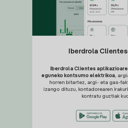
Iberdrola Cliente
Iberdrola Clientes aplikazioare
eguneko kontsumo elektrikoa
, arg
horren bitartez, argi- eta gas-fa
izango dituzu, kontadorearen irakurk
kontratu guztiak ku