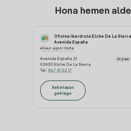
Hona hemen aldea
Oficina Iberdrola Elche De La Sierra
Avenida España
Gaur egun itxita
Avenida España 21
31.2 km
02430 Elche De La Sierra
Tel:
967 41 02 17
Xehetasun
gehiago