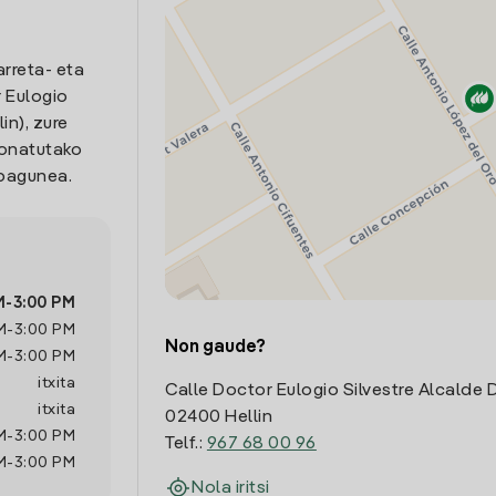
arreta- eta
 Eulogio
in), zure
ionatutako
opagunea.
M
-
3:00 PM
M
-
3:00 PM
Non gaude?
M
-
3:00 PM
itxita
Calle Doctor Eulogio Silvestre Alcalde
itxita
02400 Hellin
M
-
3:00 PM
Telf.:
967 68 00 96
M
-
3:00 PM
Nola iritsi