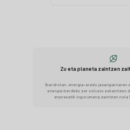
Zu eta planeta zaintzen zai
Iberdrolan, energia-eredu jasangarriaren 
energia berdeko zer soluzio eskaintzen d
enpresatik ingurumena zaintzen nola