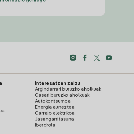
Informazio gehiago
a
Interesatzen zaizu
Argindarrari buruzko aholkuak
Gasari buruzko aholkuak
Autokontsumoa
Energia aurreztea
lua
Garraio elektrikoa
Jasangarritasuna
Iberdrola