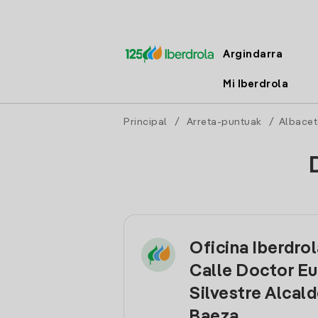
Argindarra
Mi Iberdrola
Principal
/
Arreta-puntuak
/
Albacet
Oficina Iberdrol
Calle Doctor Eu
Silvestre Alcal
Baeza