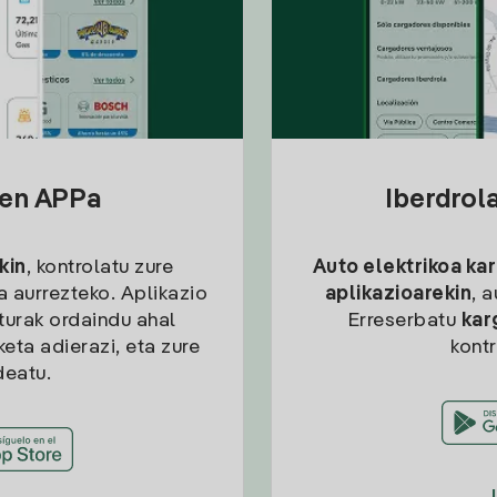
sen APPa
Iberdrol
kin
, kontrolatu zure
Auto elektrikoa ka
ia aurrezteko. Aplikazio
aplikazioarekin
, 
kturak ordaindu ahal
Erreserbatu
kar
eta adierazi, eta zure
kont
deatu.