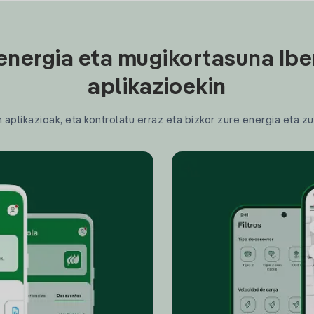
energia eta mugikortasuna Ibe
aplikazioekin
plikazioak, eta kontrolatu erraz eta bizkor zure energia eta zu