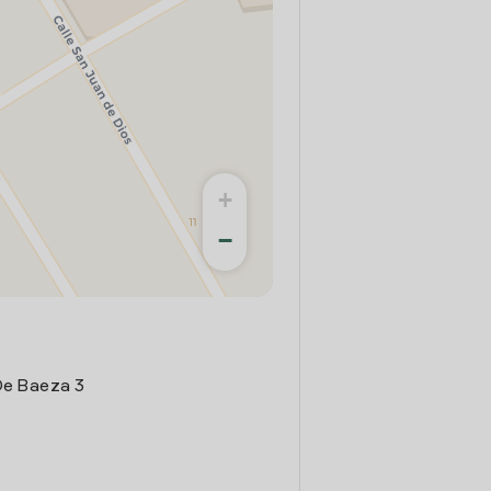
+
−
 De Baeza 3