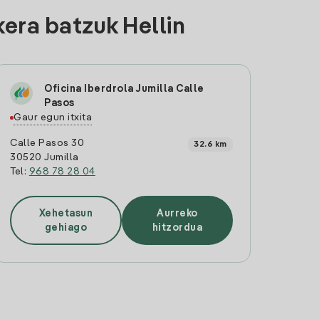
era batzuk Hellin
Oficina Iberdrola Jumilla Calle
Pasos
Gaur egun itxita
Calle Pasos 30
32.6 km
30520 Jumilla
Tel:
968 78 28 04
Xehetasun
Aurreko
gehiago
hitzordua