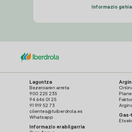
Informazio gehi
Laguntza
Argin
Bezeroaren arreta
Onlin
900 225 235
Plane
94 646 01 25
Faktu
91 919 52 73
Argin
clientes@tuiberdrola.es
Gas-t
Whatsapp
Etxek
Informazio erabilgarria