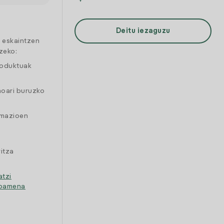
Deitu iezaguzu
a eskaintzen
zeko:
roduktuak
moari buruzko
amazioen
itza
atzi
ipamena