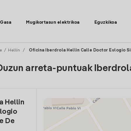
Gasa
Mugikortasun elektrikoa
Eguzkikoa
e
/
Hellín
/
Oficina Iberdrola Hellin Calle Doctor Eulogio S
Duzun arreta-puntuak Iberdrol
a Hellin
logio
de De