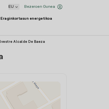
EU
Bezeroen Gunea
Eraginkortasun energetikoa
ilvestre Alcalde De Baeza
a