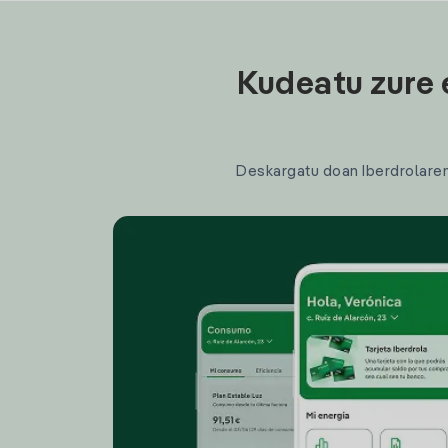
Kudeatu zure 
Deskargatu doan Iberdrolaren a