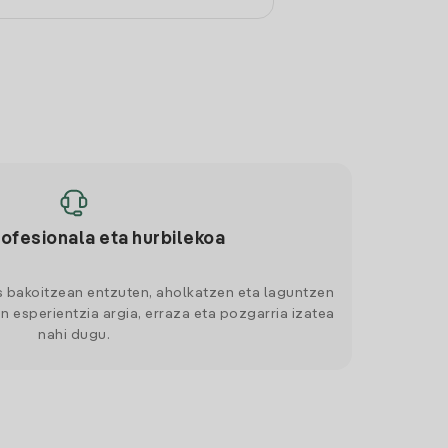
rofesionala eta hurbilekoa
s bakoitzean entzuten, aholkatzen eta laguntzen
n esperientzia argia, erraza eta pozgarria izatea
nahi dugu.