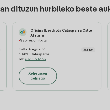
n dituzun hurbileko beste auk
Oficina Iberdrola Calasparra Calle
Alegria
Gaur egun itxita
Calle Alegria 19
31.3 km
30420 Calasparra
Tel:
676 05 12 33
Xehetasun
gehiago