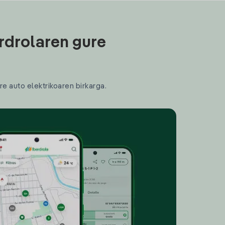
rdrolaren gure
re auto elektrikoaren birkarga.