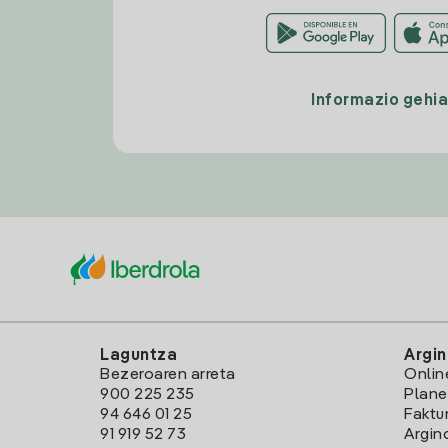
Informazio gehi
Laguntza
Argin
Bezeroaren arreta
Onlin
900 225 235
Plane
94 646 01 25
Faktu
91 919 52 73
Argin