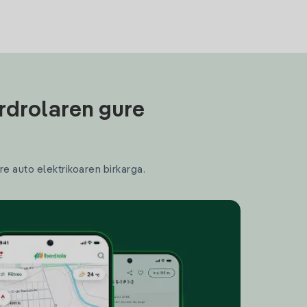
rdrolaren gure
re auto elektrikoaren birkarga.