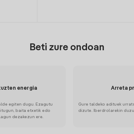
Beti zure ondoan
tuzten energia
Arreta p
alde egiten dugu. Ezagutu
Gure taldeko adituek urrat
itugun, baita etxetik edo
dizute. Iberdrolarekin duzu
 lagun dezakezun ere.