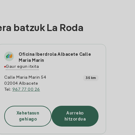
era batzuk La Roda
Oficina Iberdrola Albacete Calle
Maria Marin
Gaur egun itxita
Calle Maria Marin 54
35 km
02004 Albacete
Tel:
967 77 00 26
Xehetasun
Aurreko
gehiago
hitzordua