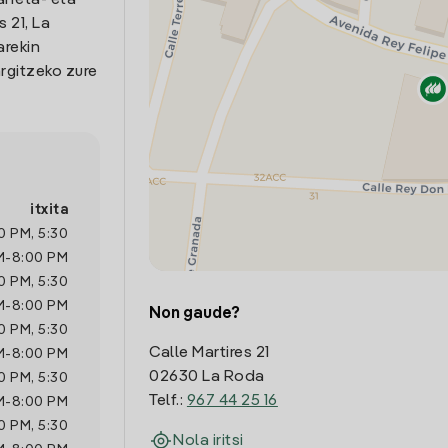
arreta- eta
 21, La
arekin
rgitzeko zure
itxita
30 PM
,
5:30
M
-
8:00 PM
30 PM
,
5:30
M
-
8:00 PM
Non gaude?
30 PM
,
5:30
Calle Martires 21
M
-
8:00 PM
02630 La Roda
30 PM
,
5:30
Telf.:
967 44 25 16
M
-
8:00 PM
30 PM
,
5:30
Nola iritsi