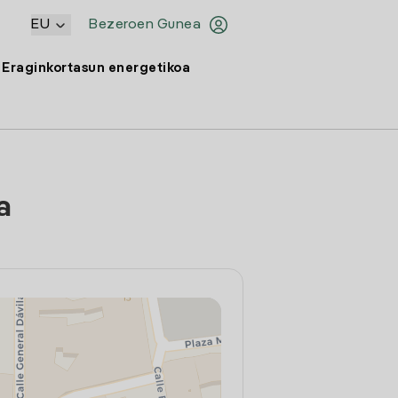
EU
Bezeroen Gunea
Eraginkortasun energetikoa
a