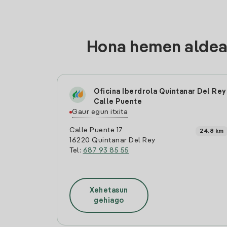
Hona hemen aldean
Oficina Iberdrola Quintanar Del Rey
Calle Puente
Gaur egun itxita
Calle Puente 17
24.8 km
16220 Quintanar Del Rey
Tel:
687 93 85 55
Xehetasun
gehiago