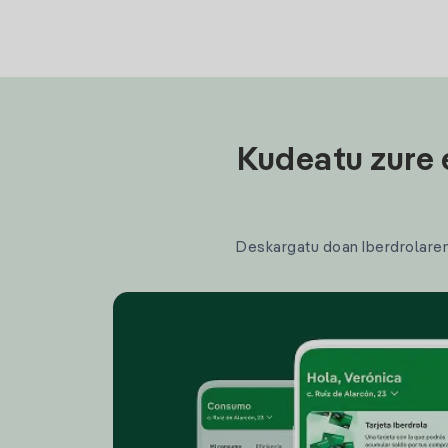
Kudeatu zure 
Deskargatu doan Iberdrolaren a