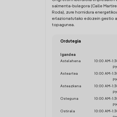
Ongi etorri Iberdrola enpresaren 
salmenta-bulegora (Calle Martires
Roda), zure hornidura energetiko
erlazionatutako edozein gestio a
topagunea.
Ordutegia
Igandea
Astelehena
10:00 AM
-
1:
P
Asteartea
10:00 AM
-
1:
P
Asteazkena
10:00 AM
-
1:
P
Osteguna
10:00 AM
-
1:
P
Ostirala
10:00 AM
-
1: