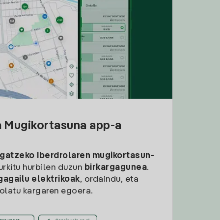
a Mugikortasuna app-a
rgatzeko
Iberdrolaren mugikortasun-
aurkitu hurbilen duzun
birkargagunea
.
gagailu elektrikoak
, ordaindu, eta
rolatu kargaren egoera.