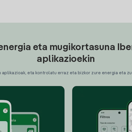
energia eta mugikortasuna Ibe
aplikazioekin
plikazioak, eta kontrolatu erraz eta bizkor zure energia eta zu