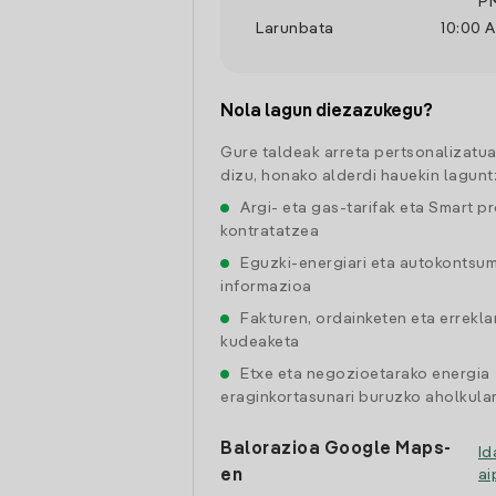
P
Larunbata
10:00 
Nola lagun diezazukegu?
Gure taldeak arreta pertsonalizatu
dizu, honako alderdi hauekin lagunt
Argi- eta gas-tarifak eta Smart p
kontratatzea
Eguzki-energiari eta autokontsu
informazioa
Fakturen, ordainketen eta errekl
kudeaketa
Etxe eta negozioetarako energia
eraginkortasunari buruzko aholkular
Balorazioa Google Maps-
Id
en
a