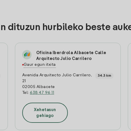
 dituzun hurbileko beste auk
Oficina Iberdrola Albacete Calle
Arquitecto Julio Carrilero
Gaur egun itxita
Avenida Arquitecto Julio Carrilero,
34.3 km
21
02005 Albacete
Tel:
638 47 96 11
Xehetasun
gehiago