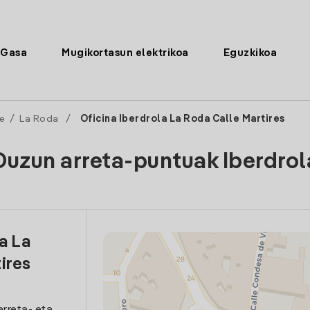
Gasa
Mugikortasun elektrikoa
Eguzkikoa
e
/
La Roda
/
Oficina Iberdrola La Roda Calle Martires
Duzun arreta-puntuak Iberdrol
a La
ires