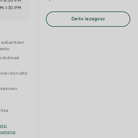
M
-
8:00 PM
AM
-
1:30 PM
Deitu iezaguzu
a eskaintzen
zeko:
roduktuak
moari buruzko
amazioen
itza
atzi
ipamena