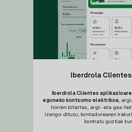
Iberdrola Cliente
Iberdrola Clientes aplikazioare
eguneko kontsumo elektrikoa
, arg
horren bitartez, argi- eta gas-fa
izango dituzu, kontadorearen irakurk
kontratu guztiak ku