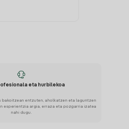
rofesionala eta hurbilekoa
s bakoitzean entzuten, aholkatzen eta laguntzen
n esperientzia argia, erraza eta pozgarria izatea
nahi dugu.