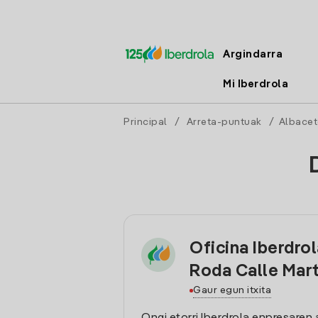
Argindarra
Mi Iberdrola
Principal
/
Arreta-puntuak
/
Albacet
Oficina Iberdrol
Roda Calle Mart
Gaur egun itxita