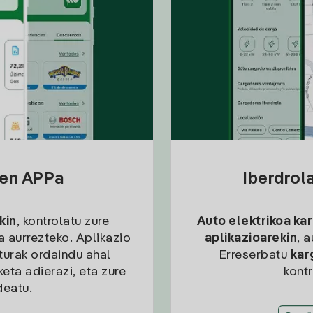
sen APPa
Iberdrol
kin
, kontrolatu zure
Auto elektrikoa ka
ia aurrezteko. Aplikazio
aplikazioarekin
, 
kturak ordaindu ahal
Erreserbatu
kar
eta adierazi, eta zure
kont
deatu.