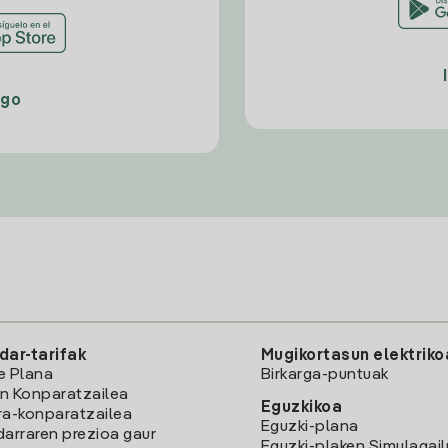
ago
dar-tarifak
Mugikortasun elektriko
e Plana
Birkarga-puntuak
n Konparatzailea
Eguzkikoa
ra-konparatzailea
Eguzki-plana
darraren prezioa gaur
Eguzki-plaken Simulagai