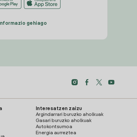
Informazio gehiago
a
Interesatzen zaizu
Argindarrari buruzko aholkuak
Gasari buruzko aholkuak
Autokontsumoa
Energia aurreztea
lua