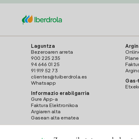
Laguntza
Argin
Bezeroaren arreta
Onlin
900 225 235
Plane
94 646 01 25
Faktu
91 919 52 73
Argin
clientes@tuiberdrola.es
Gas-t
Whatsapp
Etxek
Informazio erabilgarria
Gure App-a
Faktura Elektronikoa
Argiaren alta
Gasean alta ematea