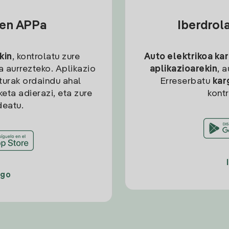
sen APPa
Iberdrol
kin
, kontrolatu zure
Auto elektrikoa ka
ia aurrezteko. Aplikazio
aplikazioarekin
, 
kturak ordaindu ahal
Erreserbatu
kar
eta adierazi, eta zure
kont
deatu.
ago