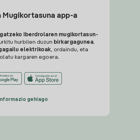
a Mugikortasuna app-a
rgatzeko
Iberdrolaren mugikortasun-
aurkitu hurbilen duzun
birkargagunea
.
gagailu elektrikoak
, ordaindu, eta
rolatu kargaren egoera.
Informazio gehiago