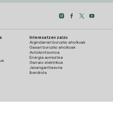
a
Interesatzen zaizu
Argindarrari buruzko aholkuak
Gasari buruzko aholkuak
Autokontsumoa
Energia aurreztea
lua
Garraio elektrikoa
Jasangarritasuna
Iberdrola