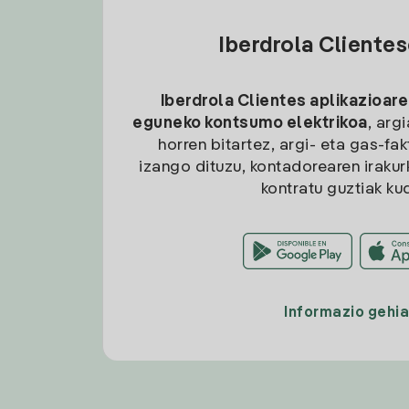
Iberdrola Cliente
Iberdrola Clientes aplikazioare
eguneko kontsumo elektrikoa
, arg
horren bitartez, argi- eta gas-fa
izango dituzu, kontadorearen irakurk
kontratu guztiak ku
Informazio gehi