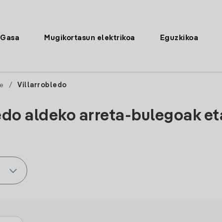
Gasa
Mugikortasun elektrikoa
Eguzkikoa
e
/
Villarrobledo
edo aldeko arreta-bulegoak e