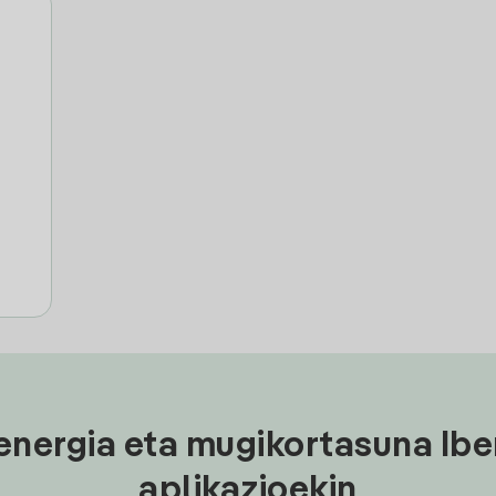
energia eta mugikortasuna Ibe
aplikazioekin