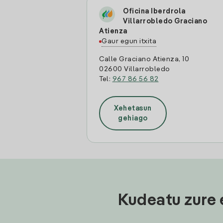
Oficina Iberdrola
Villarrobledo Graciano
Atienza
Gaur egun itxita
Calle Graciano Atienza, 10
02600 Villarrobledo
Tel:
967 86 56 82
Xehetasun
gehiago
Kudeatu zure 