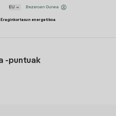
EU
Bezeroen Gunea
Eraginkortasun energetikoa
ta -puntuak