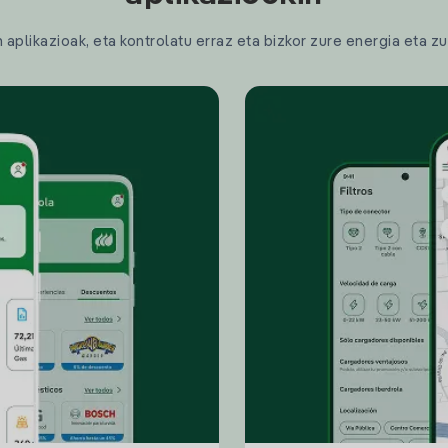
plikazioak, eta kontrolatu erraz eta bizkor zure energia eta zu