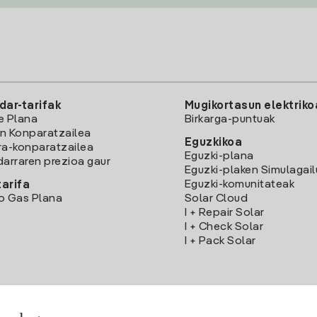
dar-tarifak
Mugikortasun elektriko
e Plana
Birkarga-puntuak
n Konparatzailea
Eguzkikoa
ra-konparatzailea
Eguzki-plana
darraren prezioa gaur
Eguzki-plaken Simulagai
Eguzki-komunitateak
arifa
o Gas Plana
Solar Cloud
I + Repair Solar
I + Check Solar
I + Pack Solar