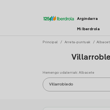
Argindarra
Mi Iberdrola
Principal
/
Arreta-puntuak
/
Albacet
Villarrobl
Hemengo udalerriak: Albacete