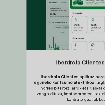
Iberdrola Cliente
Iberdrola Clientes aplikazioare
eguneko kontsumo elektrikoa
, arg
horren bitartez, argi- eta gas-fa
izango dituzu, kontadorearen irakurk
kontratu guztiak ku