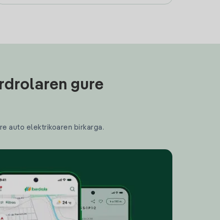
rdrolaren gure
re auto elektrikoaren birkarga.