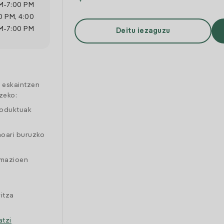
M
-
7:00 PM
0 PM
,
4:00
M
-
7:00 PM
Deitu iezaguzu
a eskaintzen
zeko:
roduktuak
moari buruzko
amazioen
itza
atzi