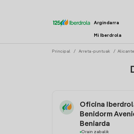
Argindarra
Mi Iberdrola
Principal
/
Arreta-puntuak
/
Alicant
Oficina Iberdro
Benidorm Aveni
Beniarda
Orain zabalik