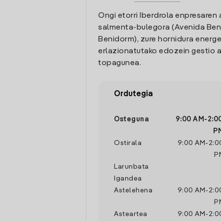
Ongi etorri Iberdrola enpresaren 
salmenta-bulegora (Avenida Beni
Benidorm), zure hornidura energe
erlazionatutako edozein gestio a
topagunea.
Ordutegia
Osteguna
9:00 AM
-
2:0
P
Ostirala
9:00 AM
-
2:0
P
Larunbata
Igandea
Astelehena
9:00 AM
-
2:0
P
Asteartea
9:00 AM
-
2:0