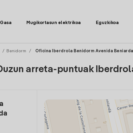
Gasa
Mugikortasun elektrikoa
Eguzkikoa
e
/
Benidorm
/
Oficina Iberdrola Benidorm Avenida Beniard
Duzun arreta-puntuak Iberdrol
la
da