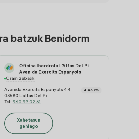
era batzuk Benidorm
Oficina Iberdrola L'Alfas Del Pi
Avenida Exercits Espanyols
Orain zabalik
Avenida Exercits Espanyols 4 4
4.46 km
03580 L'alfas Del Pi
Tel:
960 99 02 61
Xehetasun
gehiago