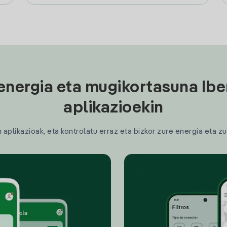
energia eta mugikortasuna Ibe
aplikazioekin
plikazioak, eta kontrolatu erraz eta bizkor zure energia eta zu