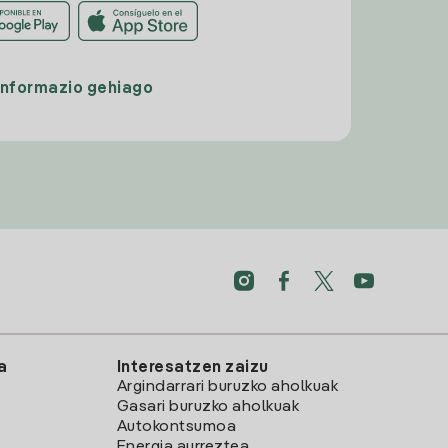
Informazio gehiago
a
Interesatzen zaizu
Argindarrari buruzko aholkuak
Gasari buruzko aholkuak
Autokontsumoa
Energia aurreztea