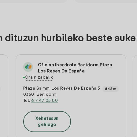
dituzun hurbileko beste auk
Oficina Iberdrola Benidorm Plaza
Los Reyes De España
Orain zabalik
Plaza Ss.mm. Los Reyes De España 3
842 m
03501 Benidorm
Tel:
617 47 05 80
Xehetasun
gehiago