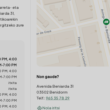
arreta- eta
arda 31,
tikoarekin
rgitzeko zure
0 PM
,
4:00
M
-
7:00 PM
0 PM
,
4:00
Non gaude?
M
-
7:00 PM
itxita
Avenida Beniarda 31
itxita
03502 Benidorm
0 PM
,
4:00
Telf.:
965 35 78 29
M
-
7:00 PM
0 PM
,
4:00
Nola iritsi