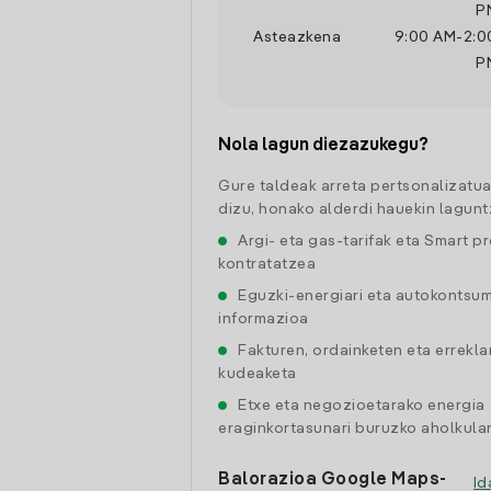
P
Asteazkena
9:00 AM
-
2:0
P
Nola lagun diezazukegu?
Gure taldeak arreta pertsonalizatu
dizu, honako alderdi hauekin lagunt
Argi- eta gas-tarifak eta Smart p
kontratatzea
Eguzki-energiari eta autokontsu
informazioa
Fakturen, ordainketen eta errekl
kudeaketa
Etxe eta negozioetarako energia
eraginkortasunari buruzko aholkular
Balorazioa Google Maps-
Id