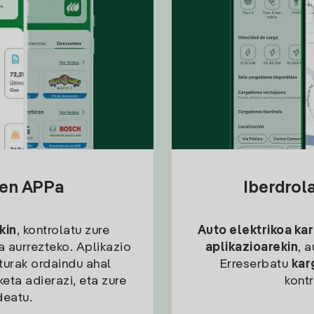
sen APPa
Iberdrol
kin
, kontrolatu zure
Auto elektrikoa ka
ia aurrezteko. Aplikazio
aplikazioarekin
, 
kturak ordaindu ahal
Erreserbatu
kar
eta adierazi, eta zure
kont
deatu.