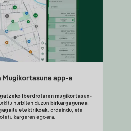
a Mugikortasuna app-a
rgatzeko
Iberdrolaren mugikortasun-
aurkitu hurbilen duzun
birkargagunea
.
gagailu elektrikoak
, ordaindu, eta
rolatu kargaren egoera.