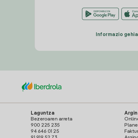
Informazio gehi
Laguntza
Argin
Bezeroaren arreta
Onlin
900 225 235
Plane
94 646 01 25
Faktu
91 919 52 73
Argin