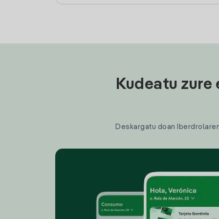
Kudeatu zure 
Deskargatu doan Iberdrolaren a