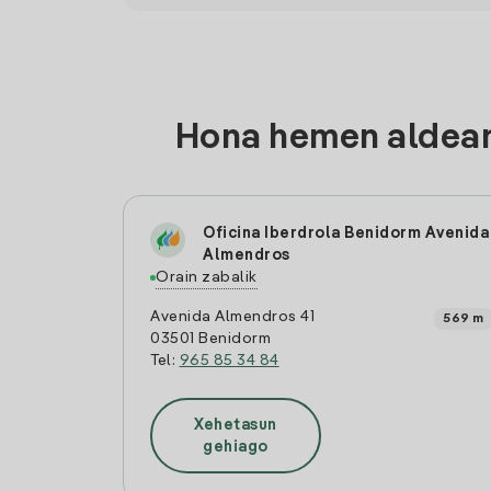
Hona hemen aldean 
Oficina Iberdrola Benidorm Avenida
Almendros
Orain zabalik
Avenida Almendros 41
569 m
03501 Benidorm
Tel:
965 85 34 84
Xehetasun
gehiago