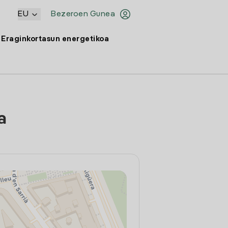
EU
Bezeroen Gunea
Eraginkortasun energetikoa
a
a