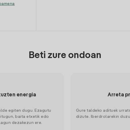
ipamena
Beti zure ondoan
tuzten energia
Arreta p
alde egiten dugu. Ezagutu
Gure taldeko adituek urrat
itugun, baita etxetik edo
dizute. Iberdrolarekin duzu
 lagun dezakezun ere.