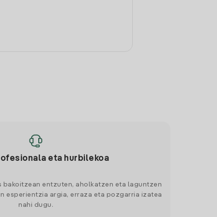
rofesionala eta hurbilekoa
s bakoitzean entzuten, aholkatzen eta laguntzen
n esperientzia argia, erraza eta pozgarria izatea
nahi dugu.