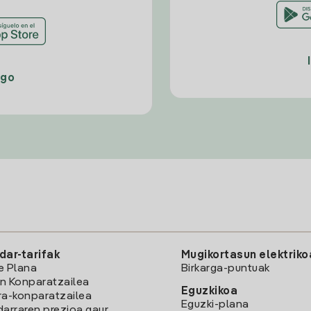
ago
dar-tarifak
Mugikortasun elektriko
e Plana
Birkarga-puntuak
n Konparatzailea
Eguzkikoa
ra-konparatzailea
Eguzki-plana
darraren prezioa gaur