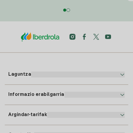
Laguntza
Informazio erabilgarria
Bezeroaren arreta
900 225 235
Argindar-tarifak
Gure App-a
94 646 01 25
Faktura Elektronikoa