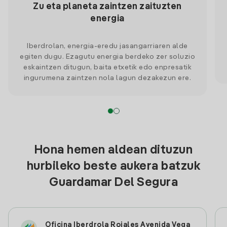
Zu eta planeta zaintzen zaituzten
energia
Iberdrolan, energia-eredu jasangarriaren alde
egiten dugu. Ezagutu energia berdeko zer soluzio
eskaintzen ditugun, baita etxetik edo enpresatik
ingurumena zaintzen nola lagun dezakezun ere.
Hona hemen aldean dituzun
hurbileko beste aukera batzuk
Guardamar Del Segura
Oficina Iberdrola Rojales Avenida Vega