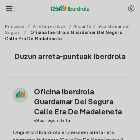
Principal
/
Arreta-puntuak
/
Alicante
/
Guardamar del
Segura
/
Oficina Iberdrola Guardamar Del Segura
Calle Era De Madaleneta
Duzun arreta-puntuak Iberdrola
Oficina Iberdrola
Guardamar Del Segura
Calle Era De Madaleneta
Gaur egun itxita
Ongi etorri Iberdrola enpresaren arreta- eta