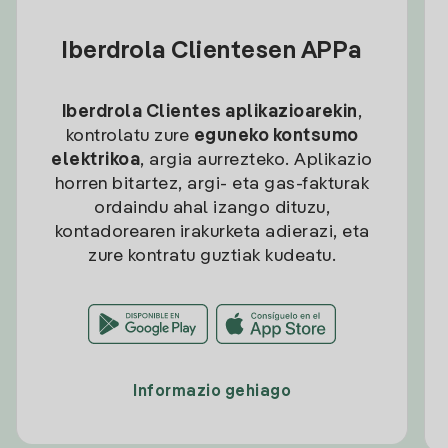
Iberdrola Clientesen APPa
Iberdrola Clientes aplikazioarekin
,
kontrolatu zure
eguneko kontsumo
elektrikoa
, argia aurrezteko. Aplikazio
horren bitartez, argi- eta gas-fakturak
ordaindu ahal izango dituzu,
kontadorearen irakurketa adierazi, eta
zure kontratu guztiak kudeatu.
Informazio gehiago