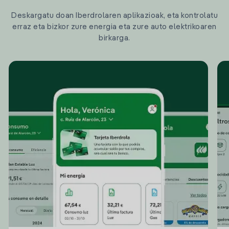
Deskargatu doan Iberdrolaren aplikazioak, eta kontrolatu
erraz eta bizkor zure energia eta zure auto elektrikoaren
birkarga.