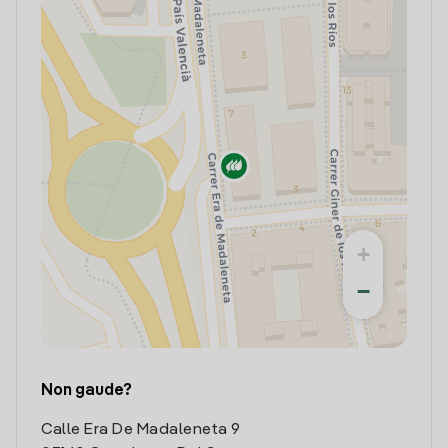
+
−
Non gaude?
Calle Era De Madaleneta 9