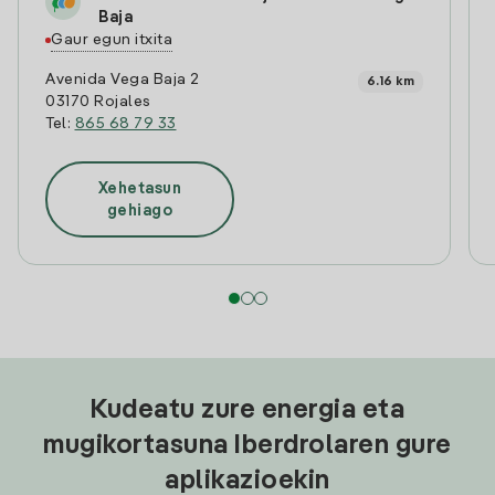
Baja
Gaur egun itxita
Avenida Vega Baja 2
6.16 km
03170 Rojales
Tel:
865 68 79 33
Xehetasun
gehiago
Kudeatu zure energia eta
mugikortasuna Iberdrolaren gure
aplikazioekin