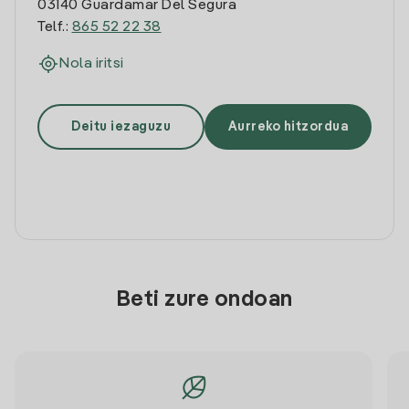
03140 Guardamar Del Segura
Telf.:
865 52 22 38
Nola iritsi
Deitu iezaguzu
Aurreko hitzordua
Beti zure ondoan