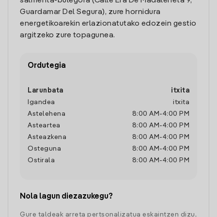
salmenta-bulegora (Calle Era De Madaleneta 9,
Guardamar Del Segura), zure hornidura
energetikoarekin erlazionatutako edozein gestio
argitzeko zure topagunea.
Ordutegia
Larunbata
itxita
Igandea
itxita
Astelehena
8:00 AM
-
4:00 PM
Asteartea
8:00 AM
-
4:00 PM
Asteazkena
8:00 AM
-
4:00 PM
Osteguna
8:00 AM
-
4:00 PM
Ostirala
8:00 AM
-
4:00 PM
Nola lagun diezazukegu?
Gure taldeak arreta pertsonalizatua eskaintzen dizu,