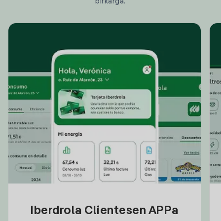
birkarga.
Iberdrola Clientesen APPa