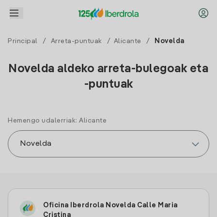
Principal
/
Arreta-puntuak
/
Alicante
/
Novelda
Novelda aldeko arreta-bulegoak eta
-puntuak
Hemengo udalerriak: Alicante
Oficina Iberdrola Novelda Calle Maria
Cristina