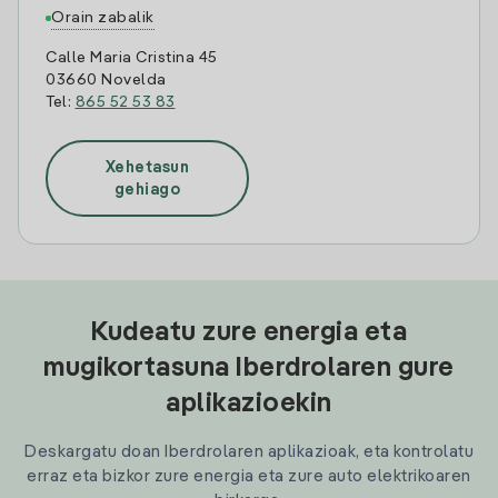
Orain zabalik
Calle Maria Cristina 45
03660 Novelda
Tel:
865 52 53 83
Xehetasun
gehiago
Kudeatu zure energia eta
mugikortasuna Iberdrolaren gure
aplikazioekin
Deskargatu doan Iberdrolaren aplikazioak, eta kontrolatu
erraz eta bizkor zure energia eta zure auto elektrikoaren