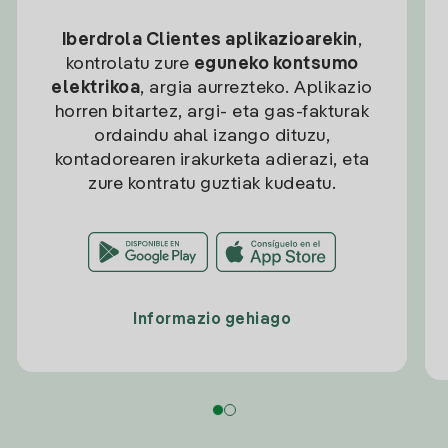
Iberdrola Clientes aplikazioarekin
,
kontrolatu zure
eguneko kontsumo
elektrikoa
, argia aurrezteko. Aplikazio
horren bitartez, argi- eta gas-fakturak
ordaindu ahal izango dituzu,
kontadorearen irakurketa adierazi, eta
zure kontratu guztiak kudeatu.
Informazio gehiago