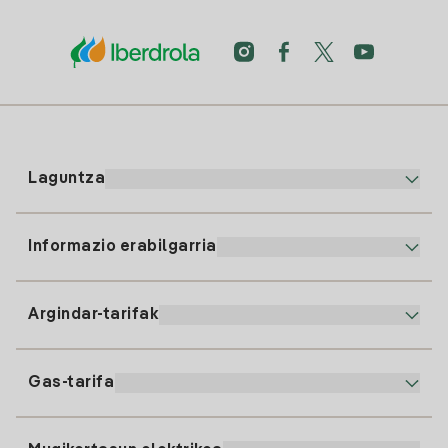
Laguntza
Informazio erabilgarria
Bezeroaren arreta
900 225 235
Argindar-tarifak
Gure App-a
94 646 01 25
Faktura Elektronikoa
91 919 52 73
Gas-tarifa
Online Plana
Argiaren alta
clientes@tuiberdrola.es
Planen Konparatzailea