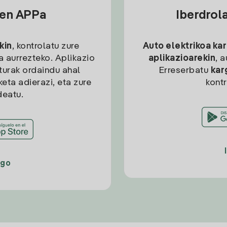
sen APPa
Iberdrol
kin
, kontrolatu zure
Auto elektrikoa ka
ia aurrezteko. Aplikazio
aplikazioarekin
, 
kturak ordaindu ahal
Erreserbatu
kar
eta adierazi, eta zure
kont
deatu.
ago