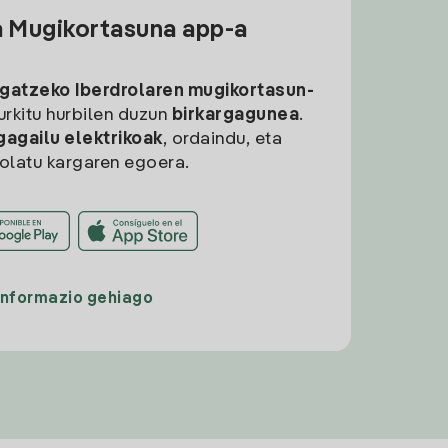
a Mugikortasuna app-a
rgatzeko
Iberdrolaren mugikortasun-
aurkitu hurbilen duzun
birkargagunea
.
gagailu elektrikoak
, ordaindu, eta
rolatu kargaren egoera.
Informazio gehiago