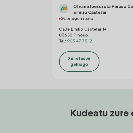
Oficina Iberdrola Pinoso Ca
Emilio Castelar
Gaur egun itxita
Calle Emilio Castelar 14
03650 Pinoso
Tel:
965 47 75 12
Xehetasun
gehiago
Kudeatu zure 