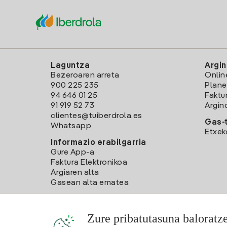
Laguntza
Argin
Bezeroaren arreta
Onlin
900 225 235
Plane
94 646 01 25
Faktu
91 919 52 73
Argin
clientes@tuiberdrola.es
Gas-t
Whatsapp
Etxek
Informazio erabilgarria
Gure App-a
Faktura Elektronikoa
Argiaren alta
Gasean alta ematea
Zure pribatutasuna baloratz