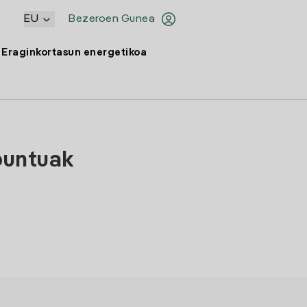
EU
Bezeroen Gunea
Eraginkortasun energetikoa
puntuak