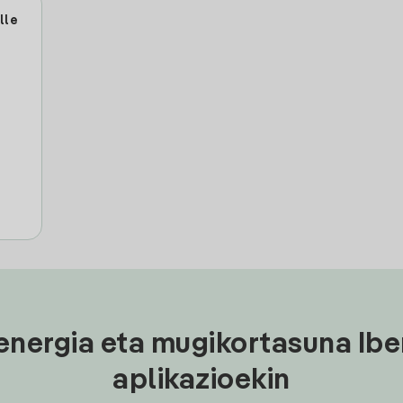
lle
energia eta mugikortasuna Ibe
aplikazioekin