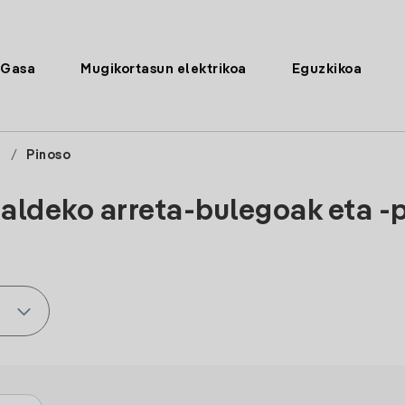
Gasa
Mugikortasun elektrikoa
Eguzkikoa
e
/
Pinoso
 aldeko arreta-bulegoak eta -