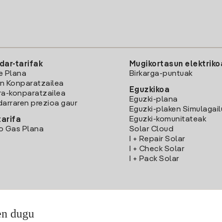
dar-tarifak
Mugikortasun elektriko
e Plana
Birkarga-puntuak
n Konparatzailea
Eguzkikoa
ra-konparatzailea
Eguzki-plana
darraren prezioa gaur
Eguzki-plaken Simulagai
Eguzki-komunitateak
arifa
o Gas Plana
Solar Cloud
I + Repair Solar
I + Check Solar
I + Pack Solar
en dugu
Deskargatu Iberdrola Clientes App-a