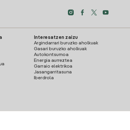
a
Interesatzen zaizu
Argindarrari buruzko aholkuak
Gasari buruzko aholkuak
Autokontsumoa
Energia aurreztea
lua
Garraio elektrikoa
Jasangarritasuna
Iberdrola