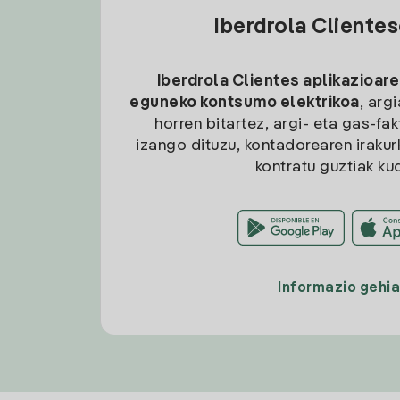
Iberdrola Cliente
Iberdrola Clientes aplikazioare
eguneko kontsumo elektrikoa
, arg
horren bitartez, argi- eta gas-fa
izango dituzu, kontadorearen irakurk
kontratu guztiak ku
Informazio gehi