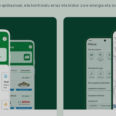
plikazioak, eta kontrolatu erraz eta bizkor zure energia eta zu