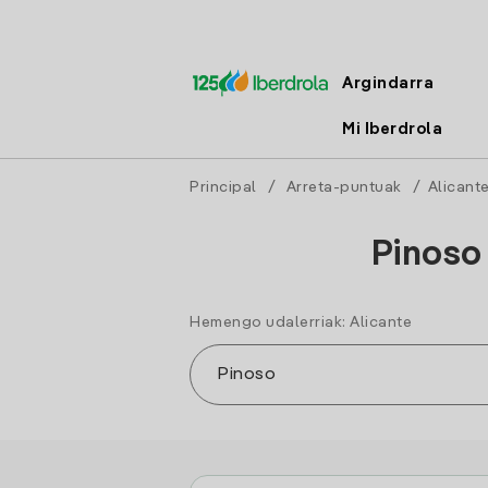
Argindarra
Mi Iberdrola
Principal
/
Arreta-puntuak
/
Alicant
Pinoso
Hemengo udalerriak: Alicante