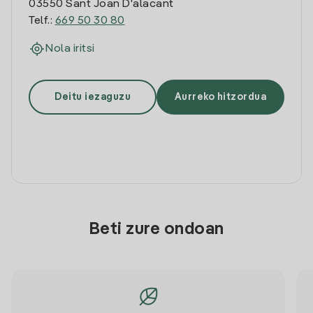
03550 Sant Joan D'alacant
Telf.:
669 50 30 80
Nola iritsi
Deitu iezaguzu
Aurreko hitzordua
Beti zure ondoan