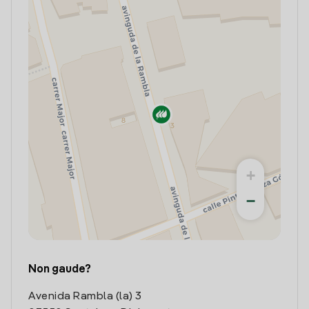
+
−
Non gaude?
Avenida Rambla (la) 3