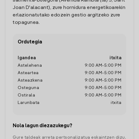
salmenta-bulegora (Avenida Rambla (la) 3, Sant
Joan D'alacant), zure hornidura energetikoarekin
erlazionatutako edozein gestio argitzeko zure
topagunea.
Ordutegia
Igandea
itxita
Astelehena
9:00 AM
-
5:00 PM
Asteartea
9:00 AM
-
5:00 PM
Asteazkena
9:00 AM
-
5:00 PM
Osteguna
9:00 AM
-
5:00 PM
Ostirala
9:00 AM
-
5:00 PM
Larunbata
itxita
Nola lagun diezazukegu?
Gure taldeak arreta pertsonalizatua eskaintzen dizu,