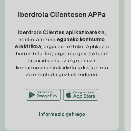
Iberdrola Clientesen APPa
Iberdrola Clientes aplikazioarekin
,
kontrolatu zure
eguneko kontsumo
elektrikoa
, argia aurrezteko. Aplikazio
horren bitartez, argi- eta gas-fakturak
ordaindu ahal izango dituzu,
kontadorearen irakurketa adierazi, eta
zure kontratu guztiak kudeatu.
Informazio gehiago