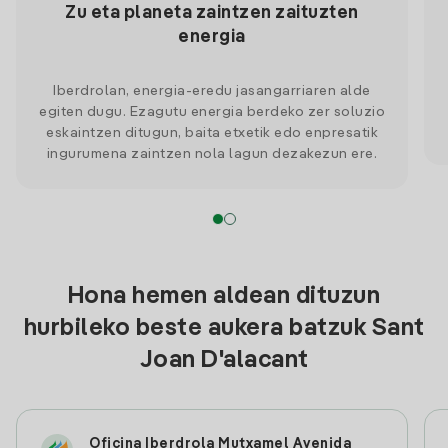
Zu eta planeta zaintzen zaituzten
energia
Iberdrolan, energia-eredu jasangarriaren alde
egiten dugu. Ezagutu energia berdeko zer soluzio
eskaintzen ditugun, baita etxetik edo enpresatik
ingurumena zaintzen nola lagun dezakezun ere.
Hona hemen aldean dituzun
hurbileko beste aukera batzuk Sant
Joan D'alacant
Oficina Iberdrola Mutxamel Avenida