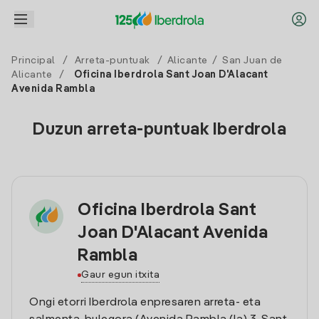
Principal
/
Arreta-puntuak
/
Alicante
/
San Juan de
Alicante
/
Oficina Iberdrola Sant Joan D'Alacant
Avenida Rambla
Duzun arreta-puntuak Iberdrola
Oficina Iberdrola Sant
Joan D'Alacant Avenida
Rambla
Gaur egun itxita
Ongi etorri Iberdrola enpresaren arreta- eta