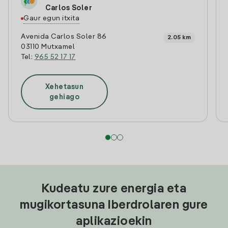
Carlos Soler
Gaur egun itxita
Avenida Carlos Soler 86
2.05 km
03110 Mutxamel
Tel:
965 52 17 17
Xehetasun
gehiago
Kudeatu zure energia eta
mugikortasuna Iberdrolaren gure
aplikazioekin