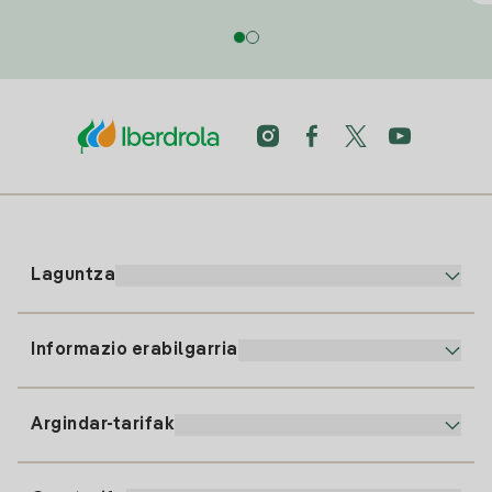
Laguntza
Informazio erabilgarria
Bezeroaren arreta
900 225 235
Argindar-tarifak
Gure App-a
94 646 01 25
Faktura Elektronikoa