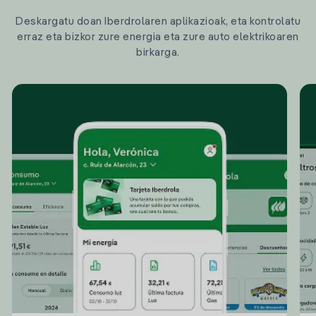
Deskargatu doan Iberdrolaren aplikazioak, eta kontrolatu
erraz eta bizkor zure energia eta zure auto elektrikoaren
birkarga.