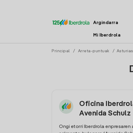
Argindarra
Mi Iberdrola
Principal
/
Arreta-puntuak
/
Asturia
Oficina Iberdrol
Avenida Schulz
Ongi etorri Iberdrola enpresaren 