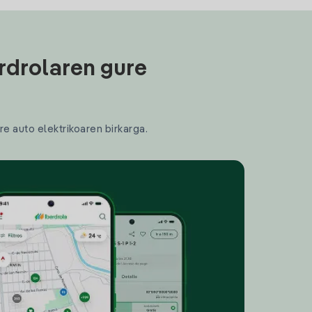
rdrolaren gure
re auto elektrikoaren birkarga.