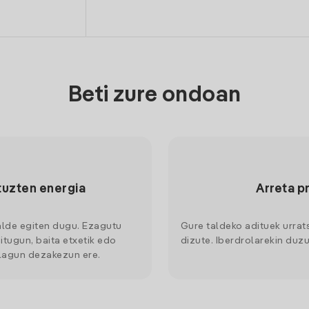
Beti zure ondoan
tuzten energia
Arreta p
alde egiten dugu. Ezagutu
Gure taldeko adituek urrat
itugun, baita etxetik edo
dizute. Iberdrolarekin duzu
 lagun dezakezun ere.