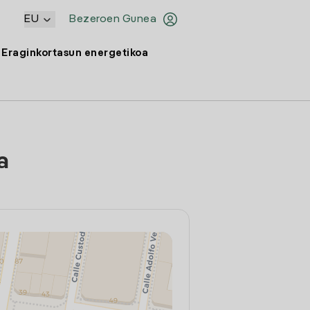
EU
Bezeroen Gunea
Eraginkortasun energetikoa
a