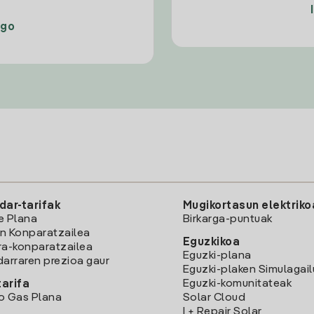
ago
dar-tarifak
Mugikortasun elektriko
e Plana
Birkarga-puntuak
n Konparatzailea
Eguzkikoa
ra-konparatzailea
Eguzki-plana
darraren prezioa gaur
Eguzki-plaken Simulagai
Eguzki-komunitateak
arifa
o Gas Plana
Solar Cloud
I + Repair Solar