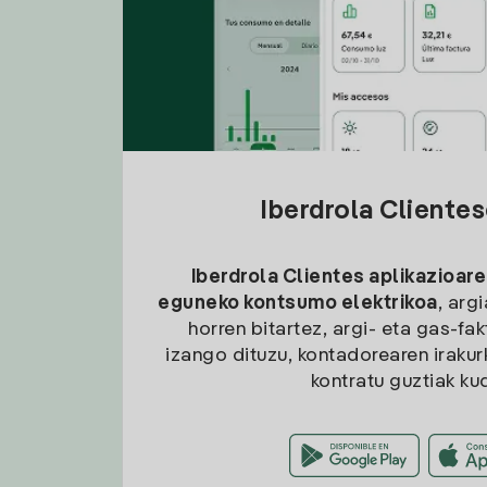
Iberdrola Cliente
Iberdrola Clientes aplikazioare
eguneko kontsumo elektrikoa
, arg
horren bitartez, argi- eta gas-fa
izango dituzu, kontadorearen irakurk
kontratu guztiak ku