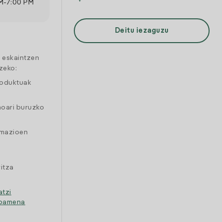
M
-
7:00 PM
Deitu iezaguzu
a eskaintzen
zeko:
roduktuak
moari buruzko
amazioen
itza
atzi
ipamena