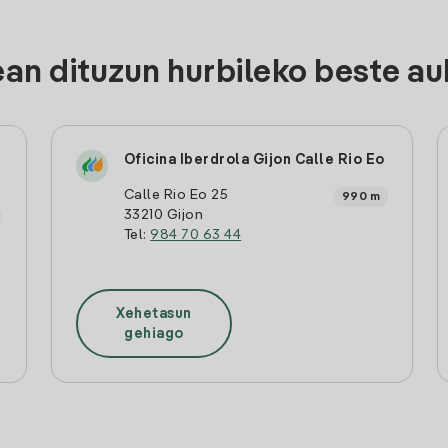
n dituzun hurbileko beste au
Oficina Iberdrola Gijon Calle Rio Eo
Calle Rio Eo 25
990 m
33210 Gijon
Tel:
984 70 63 44
Xehetasun
gehiago