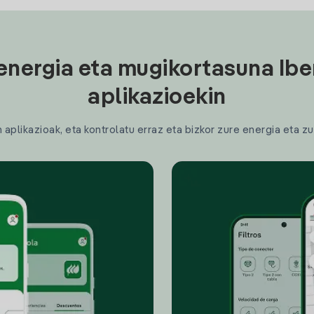
energia eta mugikortasuna Ibe
aplikazioekin
plikazioak, eta kontrolatu erraz eta bizkor zure energia eta zu