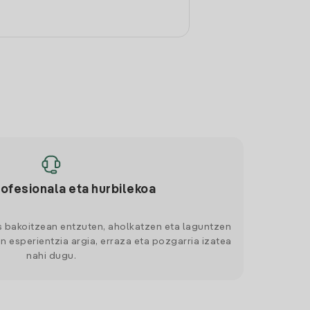
rofesionala eta hurbilekoa
s bakoitzean entzuten, aholkatzen eta laguntzen
n esperientzia argia, erraza eta pozgarria izatea
nahi dugu.