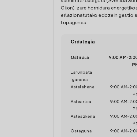
salmenta-bulegora (Avenida Sch
Gijon), zure hornidura energetiko
erlazionatutako edozein gestio a
topagunea.
Ordutegia
Ostirala
9:00 AM
-
2:0
P
Larunbata
Igandea
Astelehena
9:00 AM
-
2:0
P
Asteartea
9:00 AM
-
2:0
P
Asteazkena
9:00 AM
-
2:0
P
Osteguna
9:00 AM
-
2:0