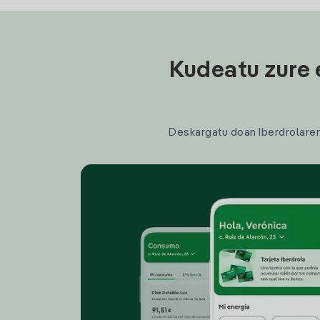
Kudeatu zure 
Deskargatu doan Iberdrolaren a