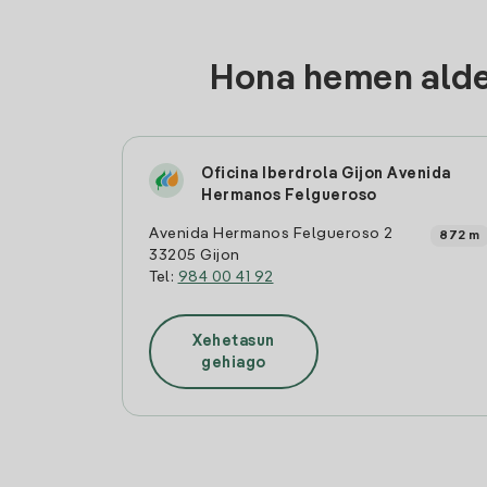
Hona hemen aldea
Oficina Iberdrola Gijon Avenida
Hermanos Felgueroso
Avenida Hermanos Felgueroso 2
872 m
33205 Gijon
Tel:
984 00 41 92
Xehetasun
gehiago