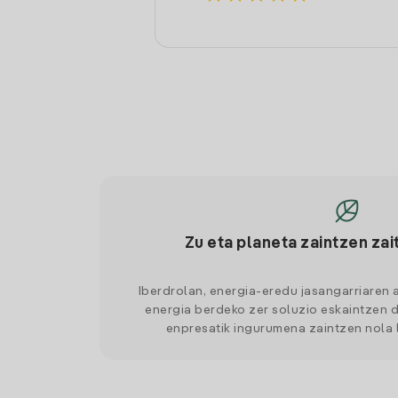
Zu eta planeta zaintzen zai
Iberdrolan, energia-eredu jasangarriaren 
energia berdeko zer soluzio eskaintzen d
enpresatik ingurumena zaintzen nola