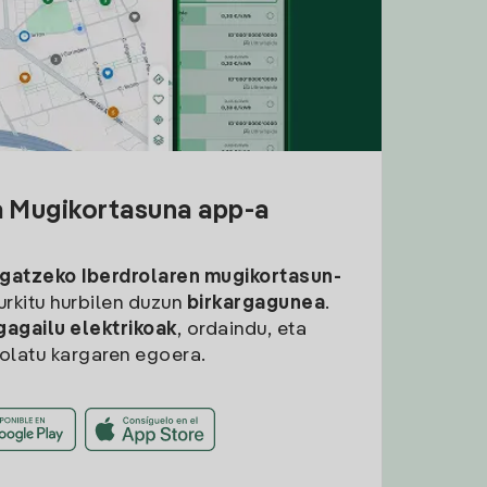
a Mugikortasuna app-a
rgatzeko
Iberdrolaren mugikortasun-
aurkitu hurbilen duzun
birkargagunea
.
gagailu elektrikoak
, ordaindu, eta
rolatu kargaren egoera.