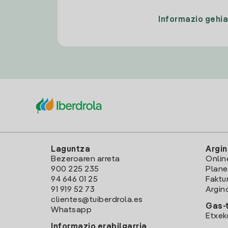
Informazio gehi
Laguntza
Argin
Bezeroaren arreta
Onlin
900 225 235
Plane
94 646 01 25
Faktu
91 919 52 73
Argin
clientes@tuiberdrola.es
Gas-t
Whatsapp
Etxek
Informazio erabilgarria