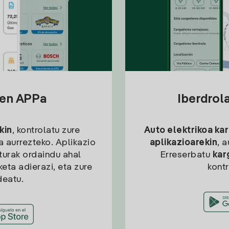
sen APPa
Iberdrol
kin
, kontrolatu zure
Auto elektrikoa ka
ia aurrezteko. Aplikazio
aplikazioarekin
, 
kturak ordaindu ahal
Erreserbatu
kar
eta adierazi, eta zure
kont
deatu.