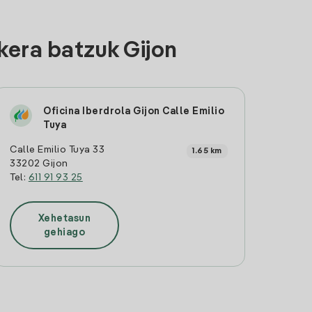
kera batzuk Gijon
Oficina Iberdrola Gijon Calle Emilio
Tuya
Calle Emilio Tuya 33
1.65 km
33202 Gijon
Tel:
611 91 93 25
Xehetasun
gehiago