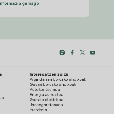
Informazio gehiago
a
Interesatzen zaizu
Argindarrari buruzko aholkuak
Gasari buruzko aholkuak
Autokontsumoa
Energia aurreztea
lua
Garraio elektrikoa
Jasangarritasuna
Iberdrola