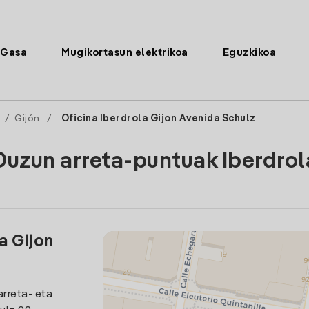
Gasa
Mugikortasun elektrikoa
Eguzkikoa
s
/
Gijón
/
Oficina Iberdrola Gijon Avenida Schulz
Duzun arreta-puntuak Iberdrol
a Gijon
arreta- eta