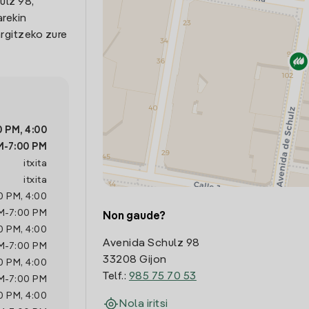
ulz 98,
arekin
rgitzeko zure
0 PM
,
4:00
M
-
7:00 PM
itxita
itxita
0 PM
,
4:00
M
-
7:00 PM
Non gaude?
0 PM
,
4:00
Avenida Schulz 98
M
-
7:00 PM
33208 Gijon
0 PM
,
4:00
Telf.:
985 75 70 53
M
-
7:00 PM
0 PM
,
4:00
Nola iritsi