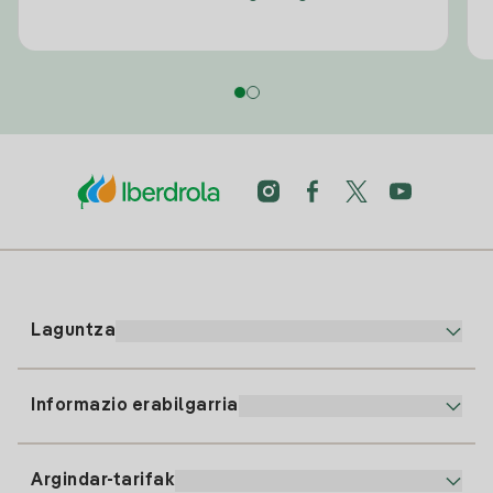
Laguntza
Informazio erabilgarria
Bezeroaren arreta
900 225 235
Argindar-tarifak