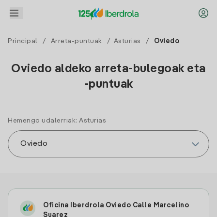
Principal
/
Arreta-puntuak
/
Asturias
/
Oviedo
Oviedo aldeko arreta-bulegoak eta
-puntuak
Hemengo udalerriak: Asturias
Oficina Iberdrola Oviedo Calle Marcelino
Suarez