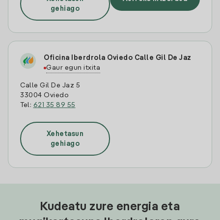
gehiago
Oficina Iberdrola Oviedo Calle Gil De Jaz
Gaur egun itxita
Calle Gil De Jaz 5
33004 Oviedo
Tel:
621 35 89 55
Xehetasun
gehiago
Kudeatu zure energia eta