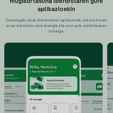
mugikortasuna Iberdrolaren gure
aplikazioekin
Deskargatu doan Iberdrolaren aplikazioak, eta kontrolatu
erraz eta bizkor zure energia eta zure auto elektrikoaren
birkarga.