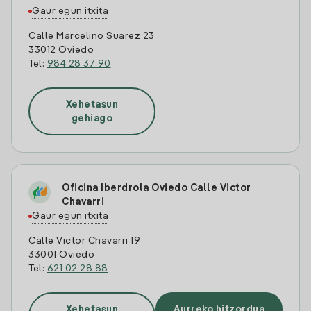
Gaur egun itxita
Calle Marcelino Suarez 23
33012 Oviedo
Tel:
984 28 37 90
Xehetasun
gehiago
Oficina Iberdrola Oviedo Calle Victor
Chavarri
Gaur egun itxita
Calle Victor Chavarri 19
33001 Oviedo
Tel:
621 02 28 88
Xehetasun
Aurreko hitzordua