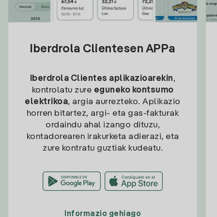
Iberdrola Clientesen APPa
Iberdrola Clientes aplikazioarekin
,
kontrolatu zure
eguneko kontsumo
elektrikoa
, argia aurrezteko. Aplikazio
horren bitartez, argi- eta gas-fakturak
ordaindu ahal izango dituzu,
kontadorearen irakurketa adierazi, eta
zure kontratu guztiak kudeatu.
Informazio gehiago