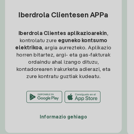
Iberdrola Clientesen APPa
Iberdrola Clientes aplikazioarekin
,
kontrolatu zure
eguneko kontsumo
elektrikoa
, argia aurrezteko. Aplikazio
horren bitartez, argi- eta gas-fakturak
ordaindu ahal izango dituzu,
kontadorearen irakurketa adierazi, eta
zure kontratu guztiak kudeatu.
Informazio gehiago