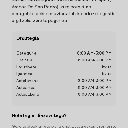
salmenta-bulegora (Travesia Ramon Y Cajal 2,
Arenas De San Pedro), zure hornidura
energetikoarekin erlazionatutako edozein gestio
argitzeko zure topagunea.
Ordutegia
Osteguna
8:00 AM
-
3:00 PM
Ostirala
8:00 AM
-
3:00 PM
Larunbata
itxita
Igandea
itxita
Astelehena
8:00 AM
-
3:00 PM
Asteartea
8:00 AM
-
3:00 PM
Asteazkena
8:00 AM
-
3:00 PM
Nola lagun diezazukegu?
Gure taldeak arreta pertsonalizatua eskaintzen dizu,