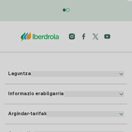
Laguntza
Informazio erabilgarria
Bezeroaren arreta
900 225 235
Argindar-tarifak
Gure App-a
94 646 01 25
Faktura Elektronikoa