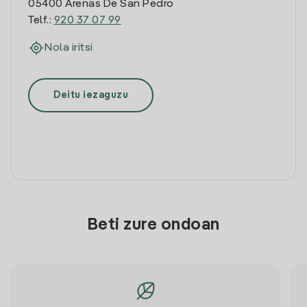
05400 Arenas De San Pedro
Telf.:
920 37 07 99
Nola iritsi
Deitu iezaguzu
Beti zure ondoan