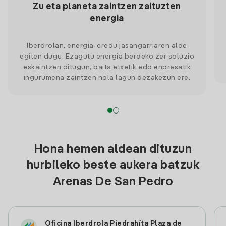
Zu eta planeta zaintzen zaituzten
energia
Iberdrolan, energia-eredu jasangarriaren alde
egiten dugu. Ezagutu energia berdeko zer soluzio
eskaintzen ditugun, baita etxetik edo enpresatik
ingurumena zaintzen nola lagun dezakezun ere.
Hona hemen aldean dituzun
hurbileko beste aukera batzuk
Arenas De San Pedro
Oficina Iberdrola Piedrahíta Plaza de