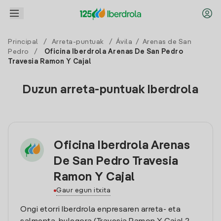
Principal
/
Arreta-puntuak
/
Ávila
/
Arenas de San
Pedro
/
Oficina Iberdrola Arenas De San Pedro
Travesia Ramon Y Cajal
Duzun arreta-puntuak Iberdrola
Oficina Iberdrola Arenas
De San Pedro Travesia
Ramon Y Cajal
Gaur egun itxita
Ongi etorri Iberdrola enpresaren arreta- eta