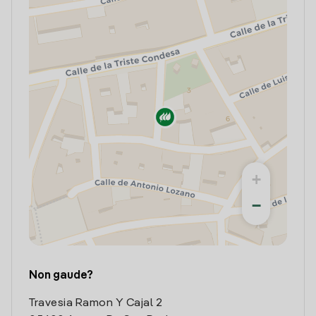
+
−
Non gaude?
Travesia Ramon Y Cajal 2