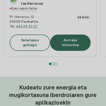
los Herreros
Gaur egun itxita
Pl. Herreros, 12
34.8 km
05500 Piedrahíta
Tel:
643 99 30 27
Xehetasun
Aurreko
gehiago
hitzordua
Kudeatu zure energia eta
mugikortasuna Iberdrolaren gure
aplikazioekin