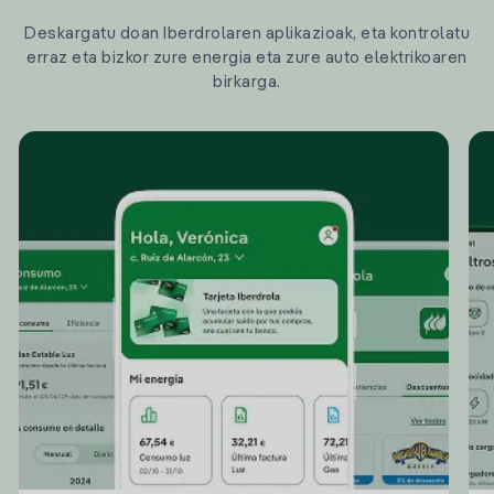
Deskargatu doan Iberdrolaren aplikazioak, eta kontrolatu
erraz eta bizkor zure energia eta zure auto elektrikoaren
birkarga.