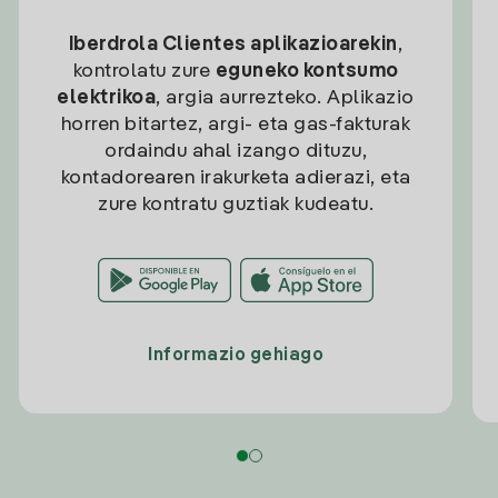
Iberdrola Clientes aplikazioarekin
,
kontrolatu zure
eguneko kontsumo
elektrikoa
, argia aurrezteko. Aplikazio
horren bitartez, argi- eta gas-fakturak
ordaindu ahal izango dituzu,
kontadorearen irakurketa adierazi, eta
zure kontratu guztiak kudeatu.
Informazio gehiago