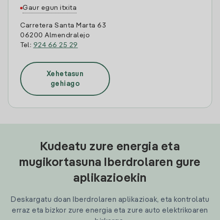
Gaur egun itxita
Carretera Santa Marta 63
06200 Almendralejo
Tel:
924 66 25 29
Xehetasun
gehiago
Kudeatu zure energia eta
mugikortasuna Iberdrolaren gure
aplikazioekin
Deskargatu doan Iberdrolaren aplikazioak, eta kontrolatu
erraz eta bizkor zure energia eta zure auto elektrikoaren