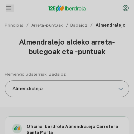
Principal
/
Arreta-puntuak
/
Badajoz
/
Almendralejo
Almendralejo aldeko arreta-
bulegoak eta -puntuak
Hemengo udalerriak: Badajoz
Oficina Iberdrola Almendralejo Carretera
Santa Marta