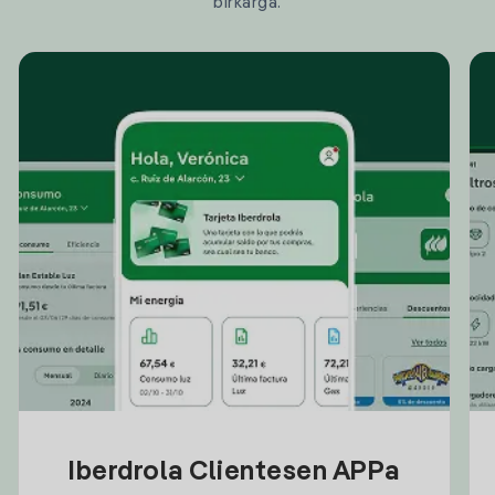
birkarga.
Iberdrola Clientesen APPa