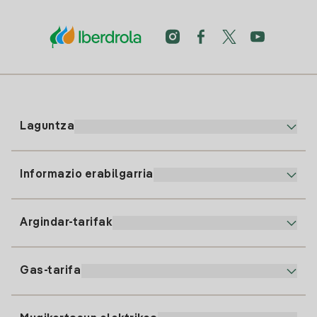
Laguntza
Informazio erabilgarria
Bezeroaren arreta
900 225 235
Argindar-tarifak
Gure App-a
94 646 01 25
Faktura Elektronikoa
91 919 52 73
Gas-tarifa
Online Plana
Argiaren alta
clientes@tuiberdrola.es
Planen Konparatzailea